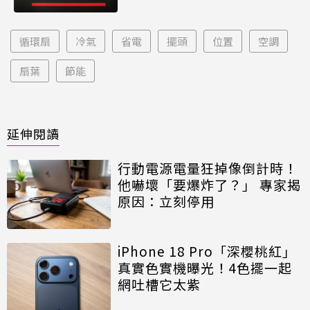
循環扇
冷氣
省電
擺頭
位置
空調
扇葉
節能
延伸閱讀
行動電源電量狂掉像倒計時！
他嚇壞「要爆炸了？」 專家揭
原因：立刻停用
iPhone 18 Pro「深櫻桃紅」
真實色實機曝光！4色擺一起
網吐槽它太紫