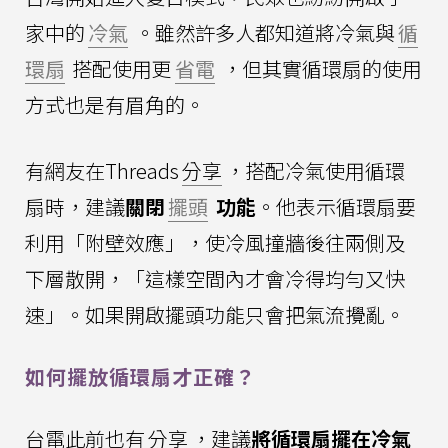
家中的
冷氣
。雖然許多人都知道將冷氣與
循
環扇
搭配使用更
省電
，但其實循環扇的使用
方式也是有眉角的。
有網友在Threads
分享
，搭配冷氣使用循環
扇時，建議
關閉
擺頭
功能
。他表示循環扇要
利用「附壁效應」，使冷風撞牆後往兩側及
下層散開，「這樣空間內才會冷得均勻又快
速」。如果開啟擺頭功能只會把氣流攪亂。
如何擺放循環扇才正確？
台電此前也有
分享
，建議
將循環扇擺在冷氣