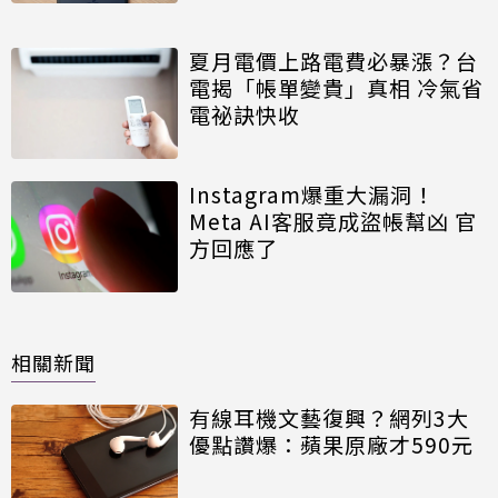
夏月電價上路電費必暴漲？台
電揭「帳單變貴」真相 冷氣省
電祕訣快收
Instagram爆重大漏洞！
Meta AI客服竟成盜帳幫凶 官
方回應了
相關新聞
有線耳機文藝復興？網列3大
優點讚爆：蘋果原廠才590元