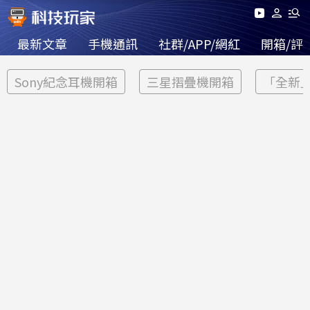
最新文章
手機通訊
社群/APP/網紅
開箱/評
Sony紀念耳機開箱
三星摺疊機開箱
「全新