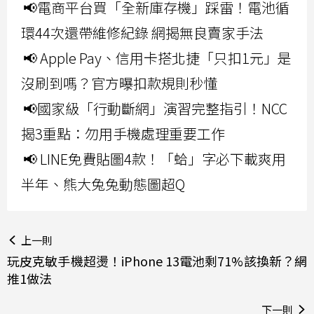
📢電商平台買「全新庫存機」踩雷！電池循
環44次還帶維修紀錄 網揭無良賣家手法
📢 Apple Pay、信用卡搭北捷「只扣1元」是
沒刷到嗎？官方曝扣款規則秒懂
📢國家級「行動斷網」演習完整指引！NCC
揭3重點：勿用手機處理重要工作
📢 LINE免費貼圖4款！「蛤」字必下載爽用
半年、熊大兔兔動態圖超Q
上一則
玩皮克敏手機超燙！iPhone 13電池剩71%該換新？網
推1做法
下一則