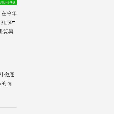
用LINE傳送
在今年
31.5吋
致畫質與
設計徹底
協的情