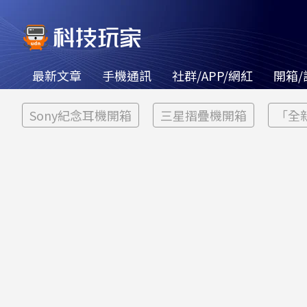
最新文章
手機通訊
社群/APP/網紅
開箱/
Sony紀念耳機開箱
三星摺疊機開箱
「全