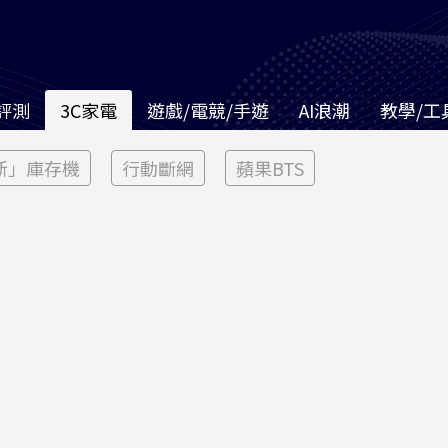
評測
3C家電
遊戲/電競/手遊
AI浪潮
教學/工
新」庫存機
行動斷網
蘋果BTS