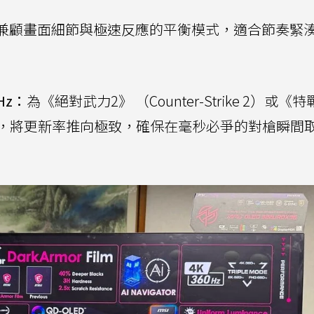
兼顧畫面細節與極速反應的平衡模式，適合節奏緊
0Hz：
為《絕對武力2》 （Counter-Strike 2）或《
，將更新率推向極致，確保在毫秒必爭的對槍瞬間