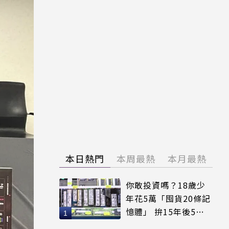
本日熱門
本周最熱
本月最熱
你敢投資嗎？18歲少
年花5萬「囤貨20條記
憶體」 拚15年後5倍
賣出