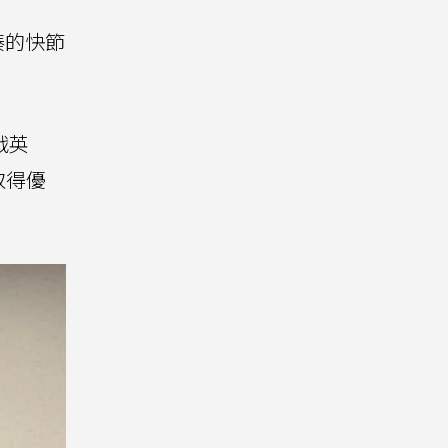
湊的快節
特戰英
取得優