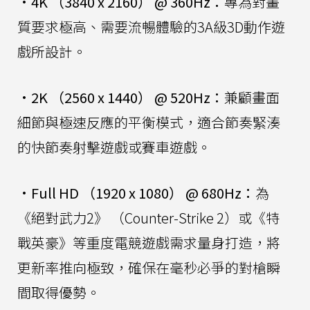
•
4K （3840 x 2160） @ 360Hz：
專為對畫
質要求極高、需要流暢體驗的3A級3D動作遊
戲所設計。
•
2K （2560 x 1440） @ 520Hz：
兼顧畫面
細節與極速反應的平衡模式，適合節奏緊湊
的快節奏射擊遊戲或賽車遊戲。
•
Full HD （1920 x 1080） @ 680Hz：
為
《絕對武力2》 （Counter-Strike 2）或《特
戰英豪》等重度電競遊戲需求量身打造，將
更新率推向極致，確保在毫秒必爭的對槍瞬
間取得優勢。