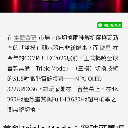
用LINE傳送
在
電競螢幕
市場，能切換兩種解析度與更新
率的「雙模」顯示器已非新鮮事，而
微星
在
今年的COMPUTEX 2026展前，正式揭曉全球
首款具備「Triple Mode」 （三模）切換技術
的31.5吋高階電競螢幕——MPG OLED
322URDX36，讓玩家能在一台螢幕上，在4K
360Hz極致畫質與Full HD 680Hz超高幀率之
間無縫切換。