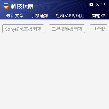
最新文章
手機通訊
社群/APP/網紅
開箱/評
Sony紀念耳機開箱
三星摺疊機開箱
「全新