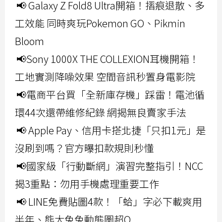
📢 Galaxy Z Fold8 Ultra開箱！摺痕退散、多
工效能 同時爽玩Pokemon GO、Pikmin
Bloom
📢Sony 1000X THE COLLEXION耳機開箱！
工地實測降噪效果 空間音訊秒置身電影院
📢電商平台買「全新庫存機」踩雷！電池循
環44次還帶維修紀錄 網揭無良賣家手法
📢 Apple Pay、信用卡搭北捷「只扣1元」是
沒刷到嗎？官方曝扣款規則秒懂
📢國家級「行動斷網」演習完整指引！NCC
揭3重點：勿用手機處理重要工作
📢 LINE免費貼圖4款！「蛤」字必下載爽用
半年、熊大兔兔動態圖超Q