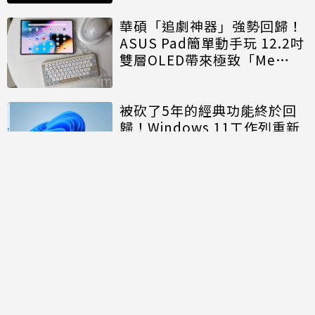
華碩「追劇神器」強勢回歸！
ASUS Pad簡單動手玩 12.2吋
雙層OLED帶來極致「Me
Time」
被砍了5年的經典功能終於回
歸！Windows 11工作列重新
開放「上下左右」自由移動
討論區
共有
0
則留言