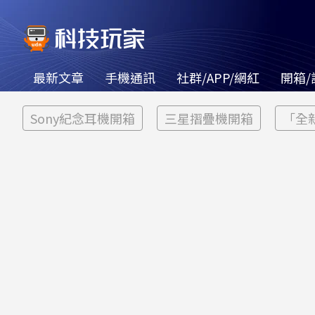
最新文章
手機通訊
社群/APP/網紅
開箱/
Sony紀念耳機開箱
三星摺疊機開箱
「全