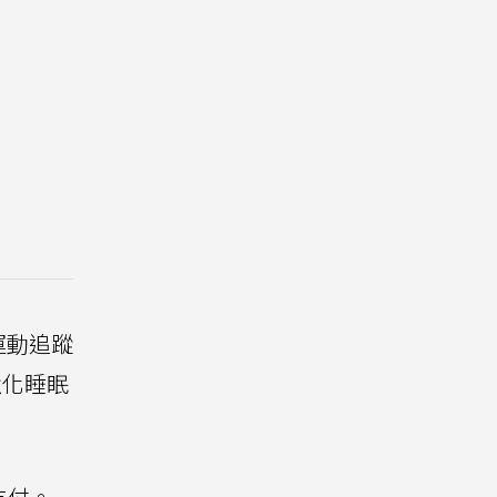
運動追蹤
強化睡眠
支付。