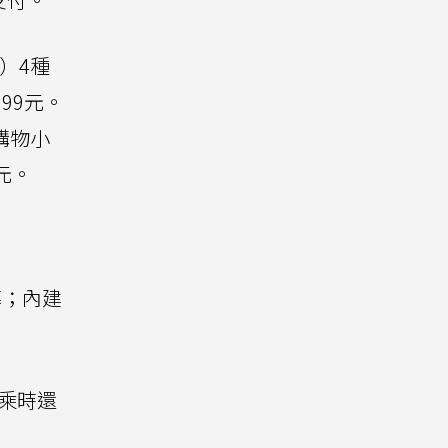
款）4種
99元。
購物小
元。
螢幕；內建
騎乘時還