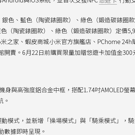
m提供黑色、銀色、藍色（陶瓷錶圈款）、綠色（鍛造碳錶圈
藍色（陶瓷錶圈款）、綠色（鍛造碳錶圈款）定價5,9
小米之家、蝦皮商城小米官方旗艦店、PChome 24h
館開賣。6月22日前購買限量加贈悠遊卡加值金300
mm超薄機身與高強度鋁合金中框，搭配1.74吋AMOLED
航。
150種運動模式，並新增「操場模式」與「騎乘模式」，
動數據即時呈現。