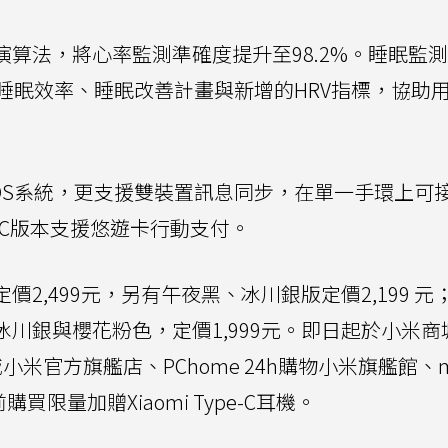
演算法，將心率監測準確度提升至98.2%。睡眠監
睡眠效率、睡眠改善計畫與新增的HRV指標，協助
roid與iOS系統，更支援雙裝置訊息同步，在單一手環上
FC版本支援悠遊卡行動支付。
陶瓷版定價2,499元，另有午夜黑、冰川銀版定價2,199 元
夜黑、冰川銀與櫻花粉色，定價1,999元。即日起於小米商
小米官方旗艦店、PChome 24h購物小米旗艦館、m
限量加贈Xiaomi Type-C耳機。