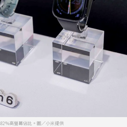
幕，具備82%高螢幕佔比。圖／小米提供