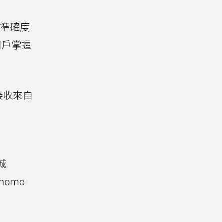
測準確度
用戶掌握
可接收來自
；
城
omo