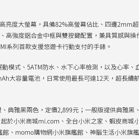
吋AMOLED高亮度大螢幕，具備82%高螢幕佔比、四邊2mm
設計、高強度鋁合金中框與雙按鍵配置，兼具質感與操
本為REDMI系列首款支援悠遊卡行動支付的手錶。
運動模式、5ATM防水、水下心率檢測，以及心率、
mAh大容量電池，日常使用最長可達12天，超長續
提供皎月銀、典雅黑兩色，定價2,899元；一般版提供典雅黑
日起於小米商城mi.com、全台小米之家、蝦皮商城
米旗艦館、momo購物網小米旗艦館、神腦生活小米旗