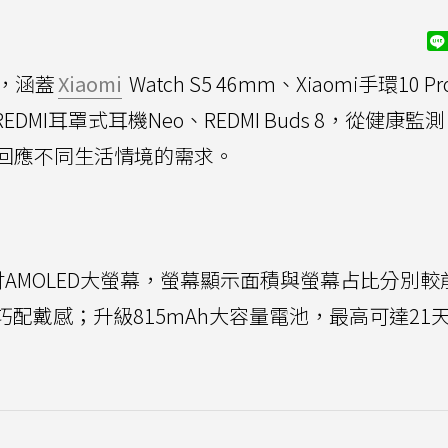
，涵蓋
Xiaomi
Watch S5 46mm、Xiaomi手環10 P
ds 6、REDMI耳罩式耳機Neo、REDMI Buds 8，從健康
回應不同生活情境的需求。
搭載1.48吋AMOLED大螢幕，螢幕顯示面積與螢幕占比分別
g的輕巧配戴感；升級815mAh大容量電池，最高可達21