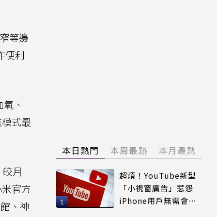
超窄等邊
作便利
血氧、
航模式最
本日熱門
本周最熱
本月最熱
、皎月
超煩！YouTube新型
小米官方
「小視窗廣告」惹怨
iPhone用戶無需會員
艦館、神
輕鬆解決