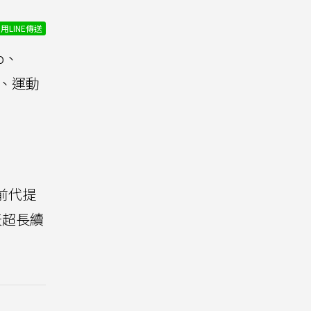
用LINE傳送
ro、
監測、運動
較前代提
天超長續