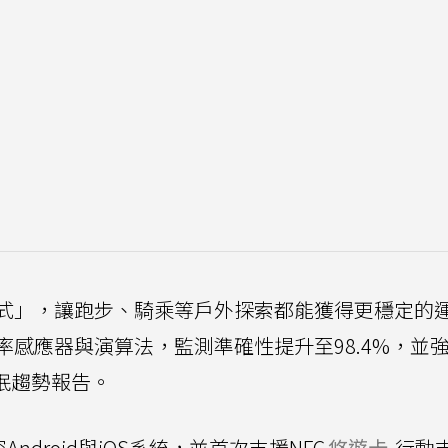
式」，讓跑步、騎乘等戶外探索都能獲得更穩定的
感應器與演算法，監測準確性提升至98.4%，並
眠趨勢報告。
m相容Android與iOS系統，並首次支援NFC
悠遊卡
行動