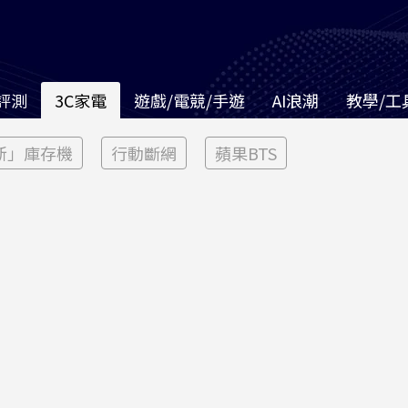
評測
3C家電
遊戲/電競/手遊
AI浪潮
教學/工
新」庫存機
行動斷網
蘋果BTS