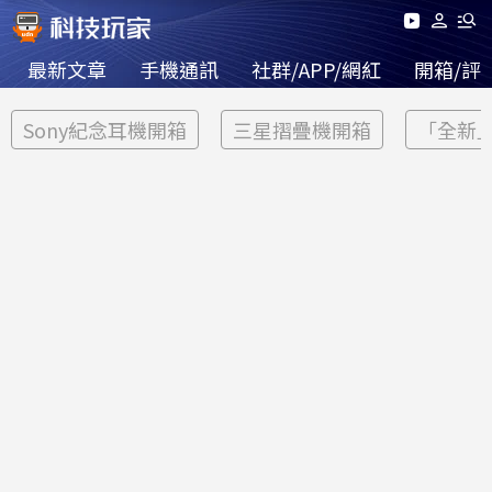
最新文章
手機通訊
社群/APP/網紅
開箱/評
Sony紀念耳機開箱
三星摺疊機開箱
「全新