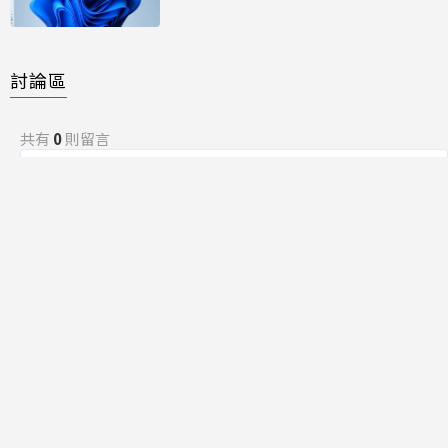
討論區
共有
0
則留言
規範
回覆
還沒有留言，成為第一個發言的人吧！