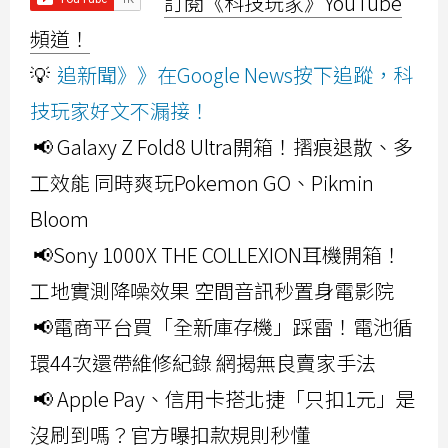
訂閱《科技玩家》YouTube
頻道！
💡
追新聞》》在Google News按下追蹤，科
技玩家好文不漏接！
📢 Galaxy Z Fold8 Ultra開箱！摺痕退散、多
工效能 同時爽玩Pokemon GO、Pikmin
Bloom
📢Sony 1000X THE COLLEXION耳機開箱！
工地實測降噪效果 空間音訊秒置身電影院
📢電商平台買「全新庫存機」踩雷！電池循
環44次還帶維修紀錄 網揭無良賣家手法
📢 Apple Pay、信用卡搭北捷「只扣1元」是
沒刷到嗎？官方曝扣款規則秒懂