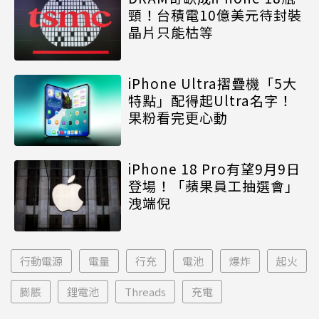
頸！台積電10億美元待封裝
晶片只能枯等
iPhone Ultra摺疊機「5大
特點」配得起Ultra名字！
果粉看完更心動
iPhone 18 Pro有望9月9日
登場！「蘋果員工抽選會」
洩端倪
行動電源
電量
行充
電池
爆炸
起火
膨脹
鋰電池
Threads
充電