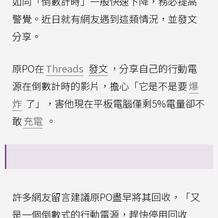
如同「倒數計時」一般快速下降，務必提高
警覺。近日就有網友遇到這類情況，並發文
分享。
原PO在
Threads
發文
，分享自己的行動電
源在倒數計時的影片，擔心「它是不是要
爆
炸
了」，害他現在平板電腦僅剩5%電量卻不
敢
充電
。
許多網友留言建議原PO盡早將其回收，「又
是一個倒數式的行動電源，趕快停用回收