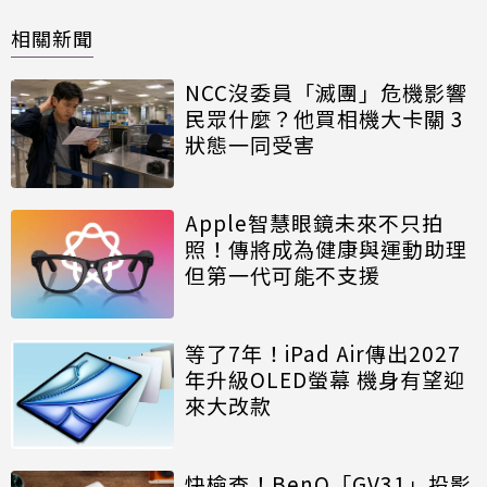
相關新聞
NCC沒委員「滅團」危機影響
民眾什麼？他買相機大卡關 3
狀態一同受害
Apple智慧眼鏡未來不只拍
照！傳將成為健康與運動助理
但第一代可能不支援
等了7年！iPad Air傳出2027
年升級OLED螢幕 機身有望迎
來大改款
快檢查！BenQ「GV31」投影