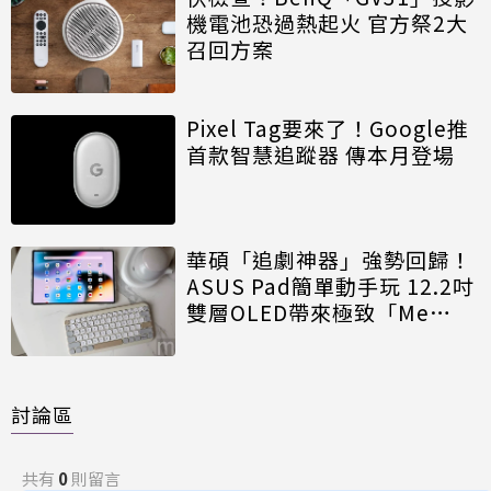
機電池恐過熱起火 官方祭2大
召回方案
Pixel Tag要來了！Google推
首款智慧追蹤器 傳本月登場
華碩「追劇神器」強勢回歸！
ASUS Pad簡單動手玩 12.2吋
雙層OLED帶來極致「Me
Time」
討論區
共有
0
則留言