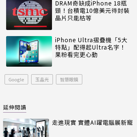
DRAM奇缺成iPhone 18瓶
頸！台積電10億美元待封裝
晶片只能枯等
iPhone Ultra摺疊機「5大
特點」配得起Ultra名字！
果粉看完更心動
Google
玉晶光
智慧眼鏡
延伸閱讀
走進現實 實體AI躍電腦展新寵