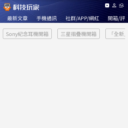
最新文章
手機通訊
社群/APP/網紅
開箱/評
Sony紀念耳機開箱
三星摺疊機開箱
「全新