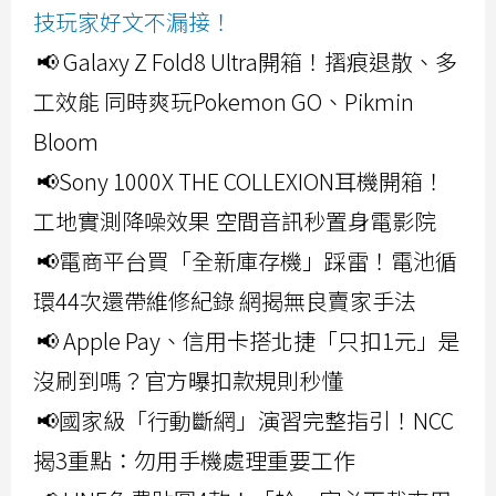
技玩家好文不漏接！
📢 Galaxy Z Fold8 Ultra開箱！摺痕退散、多
工效能 同時爽玩Pokemon GO、Pikmin
Bloom
📢Sony 1000X THE COLLEXION耳機開箱！
工地實測降噪效果 空間音訊秒置身電影院
📢電商平台買「全新庫存機」踩雷！電池循
環44次還帶維修紀錄 網揭無良賣家手法
📢 Apple Pay、信用卡搭北捷「只扣1元」是
沒刷到嗎？官方曝扣款規則秒懂
📢國家級「行動斷網」演習完整指引！NCC
揭3重點：勿用手機處理重要工作