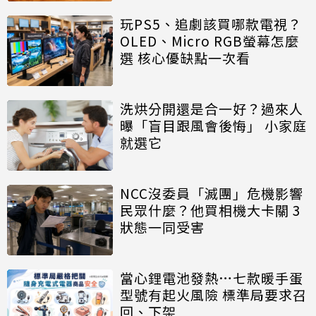
玩PS5、追劇該買哪款電視？
OLED、Micro RGB螢幕怎麼
選 核心優缺點一次看
洗烘分開還是合一好？過來人
曝「盲目跟風會後悔」 小家庭
就選它
NCC沒委員「滅團」危機影響
民眾什麼？他買相機大卡關 3
狀態一同受害
當心鋰電池發熱…七款暖手蛋
型號有起火風險 標準局要求召
回、下架