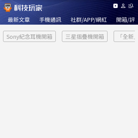
最新文章
手機通訊
社群/APP/網紅
開箱/評
Sony紀念耳機開箱
三星摺疊機開箱
「全新