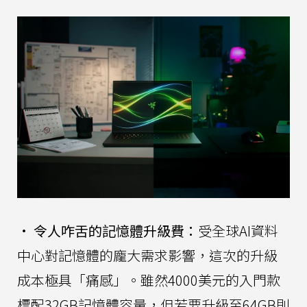
•
令人咋舌的記憶體升級費：
受全球AI資料
中心對記憶體的龐大需求影響，這次的升級
成本極具「痛感」。雖然4000美元的入門款
標配32GB記憶體容量，但若要升級至64GB則