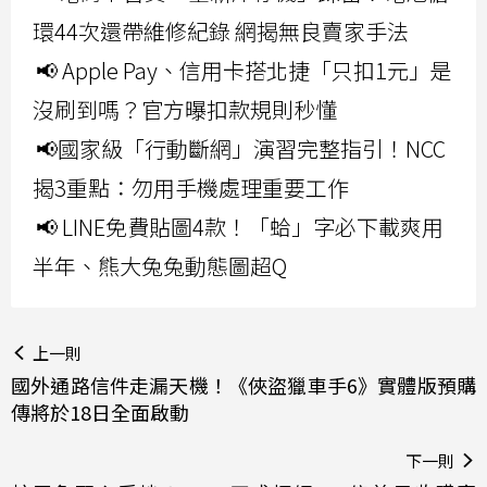
環44次還帶維修紀錄 網揭無良賣家手法
📢 Apple Pay、信用卡搭北捷「只扣1元」是
沒刷到嗎？官方曝扣款規則秒懂
📢國家級「行動斷網」演習完整指引！NCC
揭3重點：勿用手機處理重要工作
📢 LINE免費貼圖4款！「蛤」字必下載爽用
半年、熊大兔兔動態圖超Q
上一則
國外通路信件走漏天機！《俠盜獵車手6》實體版預購
傳將於18日全面啟動
下一則