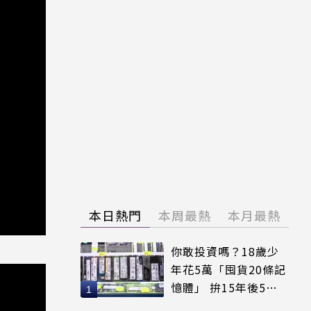
本日熱門
本周最熱
本月最熱
你敢投資嗎？18歲少
年花5萬「囤貨20條記
憶體」 拚15年後5倍
賣出