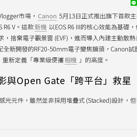
ogger市場，
Canon
5月13日正式推出旗下首款
 R6 V。這款
新機
以EOS R6 III的核心效能為基礎
，捨棄電子觀景窗 (EVF)，進而導入內建主動散熱
能力，搭配全新開發的RF20-50mm電子變焦鏡頭，Canon
場中，重新定義「專業級便攜
相機
」的高度。
影與Open Gate「跨平台」救星
片幅感光元件，雖然並非採用堆疊式 (Stacked)設計，