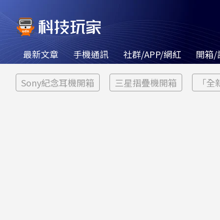
最新文章
手機通訊
社群/APP/網紅
開箱/
Sony紀念耳機開箱
三星摺疊機開箱
「全