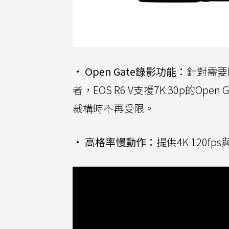
•
Open Gate錄影功能：
針對需要同時
者，EOS R6 V支援7K 30p的
裁構時不再受限。
•
高格率慢動作：
提供4K 120f