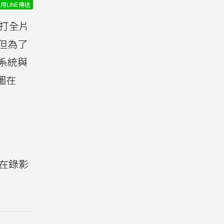
用LINE傳送
主打全片
，但為了
系統與
試圖在
但在錄影