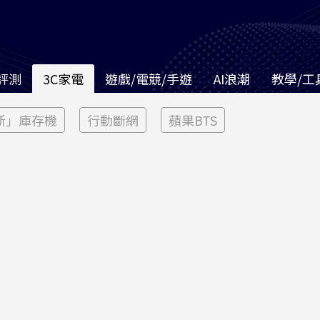
評測
3C家電
遊戲/電競/手遊
AI浪潮
教學/工
新」庫存機
行動斷網
蘋果BTS