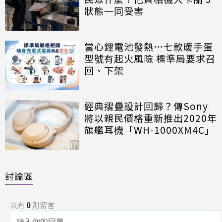
狀態一同受害
當心鋰電池發熱…七款暖手蛋
型號有起火風險 標準局要求召
回、下架
經典摺疊設計回歸？傳Sony
將以親民價格重新推出2020年
旗艦耳機「WH-1000XM4C」
討論區
共有
0
則留言