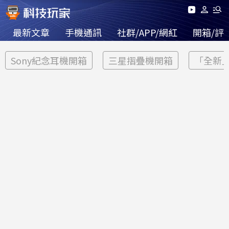
最新文章
手機通訊
社群/APP/網紅
開箱/評
Sony紀念耳機開箱
三星摺疊機開箱
「全新