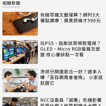
相關新聞
有線耳機文藝復興？網列3大
優點讚爆：蘋果原廠才590元
玩PS5、追劇該買哪款電視？
OLED、Micro RGB螢幕怎麼
選 核心優缺點一次看
洗烘分開還是合一好？過來人
曝「盲目跟風會後悔」 小家庭
就選它
NCC沒委員「滅團」危機影響
民眾什麼？他買相機大卡關 3