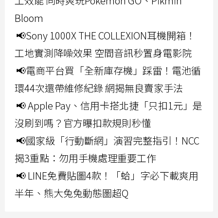
工效能 同時爽玩Pokemon GO、Pikmin
Bloom
📢Sony 1000X THE COLLEXION耳機開箱！
工地實測降噪效果 空間音訊秒置身電影院
📢電商平台買「全新庫存機」踩雷！電池循
環44次還帶維修紀錄 網揭無良賣家手法
📢 Apple Pay、信用卡搭北捷「只扣1元」是
沒刷到嗎？官方曝扣款規則秒懂
📢國家級「行動斷網」演習完整指引！NCC
揭3重點：勿用手機處理重要工作
📢 LINE免費貼圖4款！「蛤」字必下載爽用
半年、熊大兔兔動態圖超Q