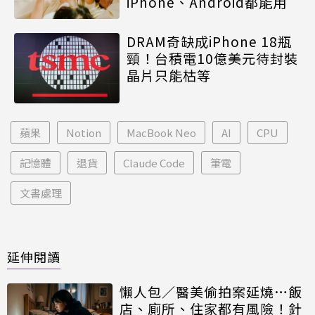
iPhone、Android都能用
DRAM奇缺成iPhone 18瓶
頸！台積電10億美元待封裝
晶片只能枯等
蘋果
Notion
MacBook Neo
AI
CPU
記憶體
退貨
Claude Code
筆電
文書處理
延伸閱讀
懶人包／醫美偷拍案延燒…飯
店、廁所、住家都有風險！針