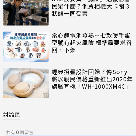
民眾什麼？他買相機大卡關 3
狀態一同受害
當心鋰電池發熱…七款暖手蛋
型號有起火風險 標準局要求召
回、下架
經典摺疊設計回歸？傳Sony
將以親民價格重新推出2020年
旗艦耳機「WH-1000XM4C」
討論區
共有
0
則留言