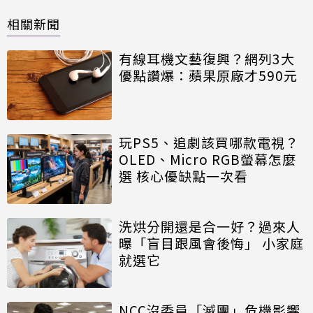
相關新聞
有線耳機文藝復興？網列3大
優點讚爆：蘋果原廠才590元
玩PS5、追劇該買哪款電視？
OLED、Micro RGB螢幕怎麼
選 核心優缺點一次看
洗烘分開還是合一好？過來人
曝「盲目跟風會後悔」 小家庭
就選它
NCC沒委員「滅團」危機影響