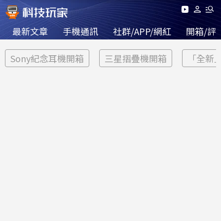
最新文章
手機通訊
社群/APP/網紅
開箱/評
Sony紀念耳機開箱
三星摺疊機開箱
「全新