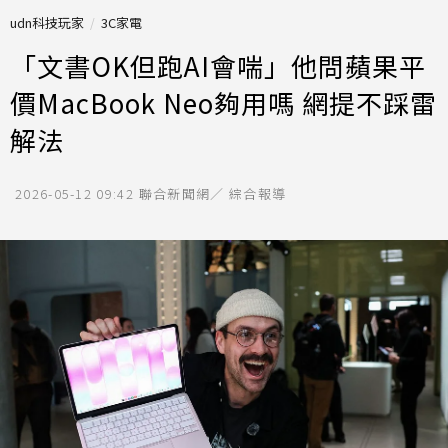
udn科技玩家
3C家電
「文書OK但跑AI會喘」他問蘋果平
價MacBook Neo夠用嗎 網提不踩雷
解法
2026-05-12 09:42
聯合新聞網／ 綜合報導