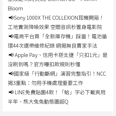
Bloom
📢Sony 1000X THE COLLEXION耳機開箱！
工地實測降噪效果 空間音訊秒置身電影院
📢電商平台買「全新庫存機」踩雷！電池循
環44次還帶維修紀錄 網揭無良賣家手法
📢 Apple Pay、信用卡搭北捷「只扣1元」是
沒刷到嗎？官方曝扣款規則秒懂
📢國家級「行動斷網」演習完整指引！NCC
揭3重點：勿用手機處理重要工作
📢 LINE免費貼圖4款！「蛤」字必下載爽用
半年、熊大兔兔動態圖超Q