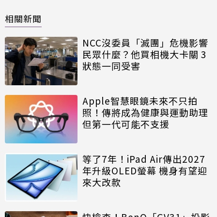
相關新聞
NCC沒委員「滅團」危機影響
民眾什麼？他買相機大卡關 3
狀態一同受害
Apple智慧眼鏡未來不只拍
照！傳將成為健康與運動助理
但第一代可能不支援
等了7年！iPad Air傳出2027
年升級OLED螢幕 機身有望迎
來大改款
快檢查！BenQ「GV31」投影