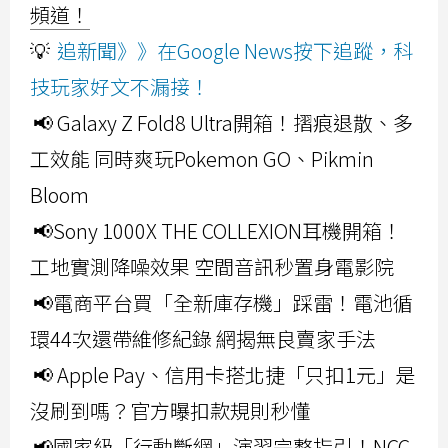
頻道！
💡
追新聞》》在Google News按下追蹤，科
技玩家好文不漏接！
📢 Galaxy Z Fold8 Ultra開箱！摺痕退散、多
工效能 同時爽玩Pokemon GO、Pikmin
Bloom
📢Sony 1000X THE COLLEXION耳機開箱！
工地實測降噪效果 空間音訊秒置身電影院
📢電商平台買「全新庫存機」踩雷！電池循
環44次還帶維修紀錄 網揭無良賣家手法
📢 Apple Pay、信用卡搭北捷「只扣1元」是
沒刷到嗎？官方曝扣款規則秒懂
📢國家級「行動斷網」演習完整指引！NCC