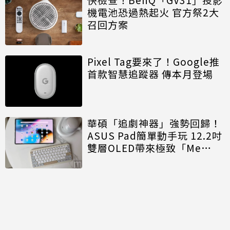
機電池恐過熱起火 官方祭2大
召回方案
Pixel Tag要來了！Google推
首款智慧追蹤器 傳本月登場
華碩「追劇神器」強勢回歸！
ASUS Pad簡單動手玩 12.2吋
雙層OLED帶來極致「Me
Time」
討論區
共有
0
則留言