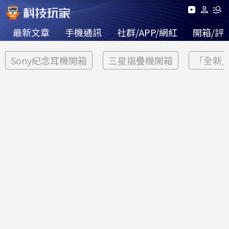
最新文章
手機通訊
社群/APP/網紅
開箱/評
Sony紀念耳機開箱
三星摺疊機開箱
「全新