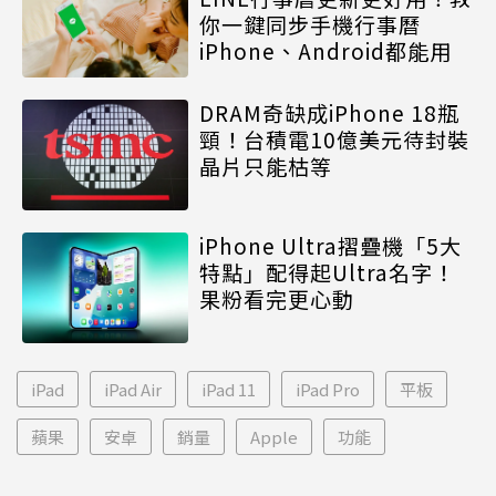
你一鍵同步手機行事曆
iPhone、Android都能用
DRAM奇缺成iPhone 18瓶
頸！台積電10億美元待封裝
晶片只能枯等
iPhone Ultra摺疊機「5大
特點」配得起Ultra名字！
果粉看完更心動
iPad
iPad Air
iPad 11
iPad Pro
平板
蘋果
安卓
銷量
Apple
功能