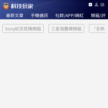
最新文章
手機通訊
社群/APP/網紅
開箱/評
Sony紀念耳機開箱
三星摺疊機開箱
「全新