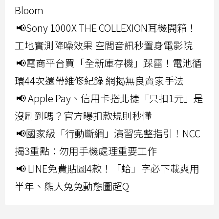
Bloom
📢Sony 1000X THE COLLEXION耳機開箱！
工地實測降噪效果 空間音訊秒置身電影院
📢電商平台買「全新庫存機」踩雷！電池循
環44次還帶維修紀錄 網揭無良賣家手法
📢 Apple Pay、信用卡搭北捷「只扣1元」是
沒刷到嗎？官方曝扣款規則秒懂
📢國家級「行動斷網」演習完整指引！NCC
揭3重點：勿用手機處理重要工作
📢 LINE免費貼圖4款！「蛤」字必下載爽用
半年、熊大兔兔動態圖超Q