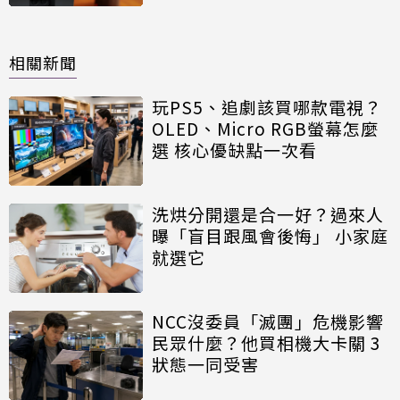
相關新聞
玩PS5、追劇該買哪款電視？
OLED、Micro RGB螢幕怎麼
選 核心優缺點一次看
洗烘分開還是合一好？過來人
曝「盲目跟風會後悔」 小家庭
就選它
NCC沒委員「滅團」危機影響
民眾什麼？他買相機大卡關 3
狀態一同受害