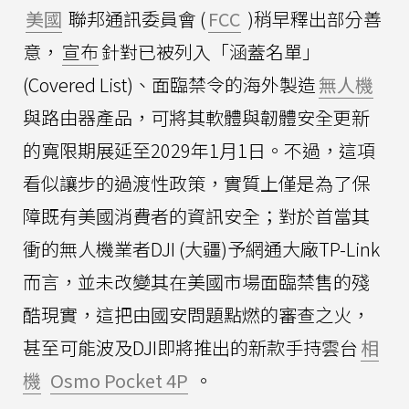
美國
聯邦通訊委員會 (
FCC
)稍早釋出部分善
意，
宣布
針對已被列入「涵蓋名單」
(Covered List)、面臨禁令的海外製造
無人機
與路由器產品，可將其軟體與韌體安全更新
的寬限期展延至2029年1月1日。不過，這項
看似讓步的過渡性政策，實質上僅是為了保
障既有美國消費者的資訊安全；對於首當其
衝的無人機業者DJI (大疆)予網通大廠TP-Link
而言，並未改變其在美國市場面臨禁售的殘
酷現實，這把由國安問題點燃的審查之火，
甚至可能波及DJI即將推出的新款手持雲台
相
機
Osmo Pocket 4P
。