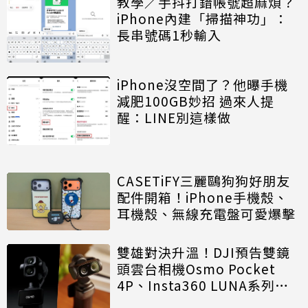
教學／手抖打錯帳號超麻煩？
iPhone內建「掃描神功」：
長串號碼1秒輸入
iPhone沒空間了？他曝手機
減肥100GB妙招 過來人提
醒：LINE別這樣做
CASETiFY三麗鷗狗狗好朋友
配件開箱！iPhone手機殼、
耳機殼、無線充電盤可愛爆擊
雙雄對決升溫！DJI預告雙鏡
頭雲台相機Osmo Pocket
4P、Insta360 LUNA系列攜
手徠卡強勢叫陣