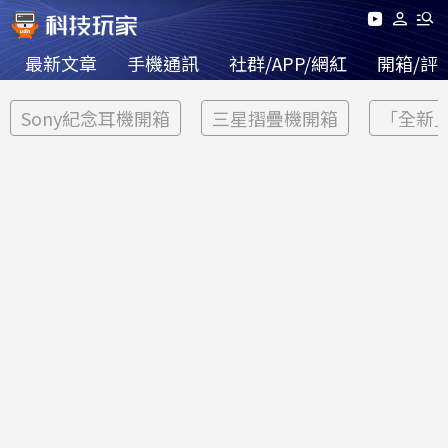
最新文章
手機通訊
社群/APP/網紅
開箱/評
Sony紀念耳機開箱
三星摺疊機開箱
「全新