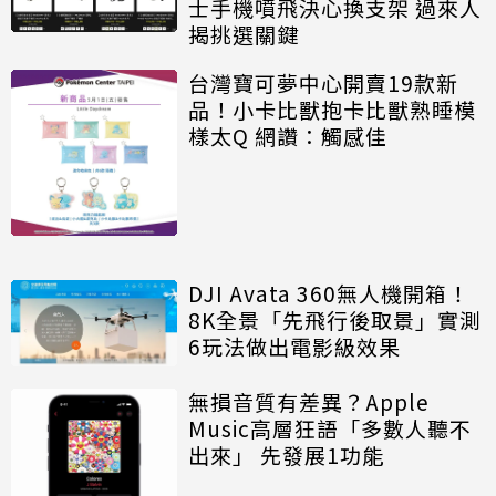
士手機噴飛決心換支架 過來人
揭挑選關鍵
台灣寶可夢中心開賣19款新
品！小卡比獸抱卡比獸熟睡模
樣太Q 網讚：觸感佳
DJI Avata 360無人機開箱！
8K全景「先飛行後取景」實測
6玩法做出電影級效果
無損音質有差異？Apple
Music高層狂語「多數人聽不
出來」 先發展1功能