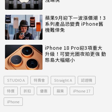
蘋果9月迎下一波漲價潮！3
系列產品恐變貴 iPhone舊
機難倖免
iPhone 18 Pro迎3項重大
升級！可變光圈夜拍更強 動
態島大幅縮小
STUDIO A
特賣會
Straight A
認證機
特價
折扣
優惠
蘋果
iPhone 17
iPhone