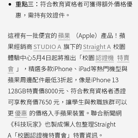
重點三：
符合教育資格者可獲得額外價格優
惠，需持有效證件。
這裡有一批便宜的
蘋果
（Apple）產品！蘋
果經銷商
STUDIO A
旗下的
Straight A
校園
體驗中心5月4日起將推出「校園
認證機
特賣
會
」，精選多款iPhone、iPad等熱門機型與
蘋果周邊配件最低3折起，像是iPhone 13
128GB特賣價8000元、符合教育資格者憑證
可享教育價7650 元，讓學生與教職族群可以
更
優惠
的價格入手蘋果裝置。聯合新聞網
《科技玩家》也製成懶人包整理Straight
A「校園認證機特賣會」特賣資訊。