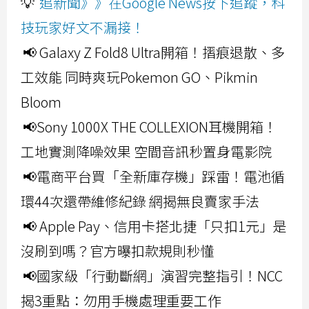
💡
追新聞》》在Google News按下追蹤，科
技玩家好文不漏接！
📢 Galaxy Z Fold8 Ultra開箱！摺痕退散、多
工效能 同時爽玩Pokemon GO、Pikmin
Bloom
📢Sony 1000X THE COLLEXION耳機開箱！
工地實測降噪效果 空間音訊秒置身電影院
📢電商平台買「全新庫存機」踩雷！電池循
環44次還帶維修紀錄 網揭無良賣家手法
📢 Apple Pay、信用卡搭北捷「只扣1元」是
沒刷到嗎？官方曝扣款規則秒懂
📢國家級「行動斷網」演習完整指引！NCC
揭3重點：勿用手機處理重要工作