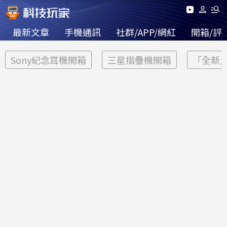
最新文章
手機通訊
社群/APP/網紅
開箱/評
Sony紀念耳機開箱
三星摺疊機開箱
「全新