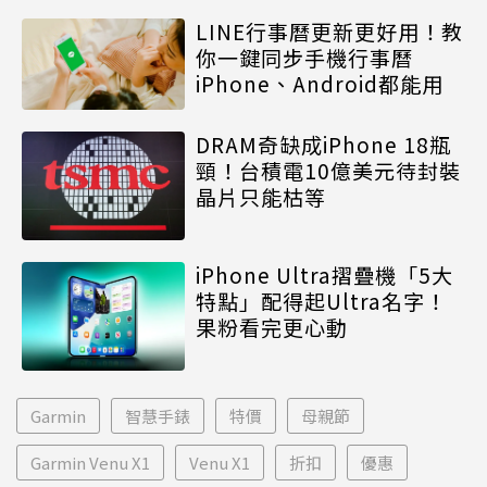
LINE行事曆更新更好用！教
你一鍵同步手機行事曆
iPhone、Android都能用
DRAM奇缺成iPhone 18瓶
頸！台積電10億美元待封裝
晶片只能枯等
iPhone Ultra摺疊機「5大
特點」配得起Ultra名字！
果粉看完更心動
Garmin
智慧手錶
特價
母親節
Garmin Venu X1
Venu X1
折扣
優惠