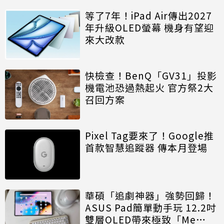
等了7年！iPad Air傳出2027
年升級OLED螢幕 機身有望迎
來大改款
快檢查！BenQ「GV31」投影
機電池恐過熱起火 官方祭2大
召回方案
Pixel Tag要來了！Google推
首款智慧追蹤器 傳本月登場
華碩「追劇神器」強勢回歸！
ASUS Pad簡單動手玩 12.2吋
雙層OLED帶來極致「Me