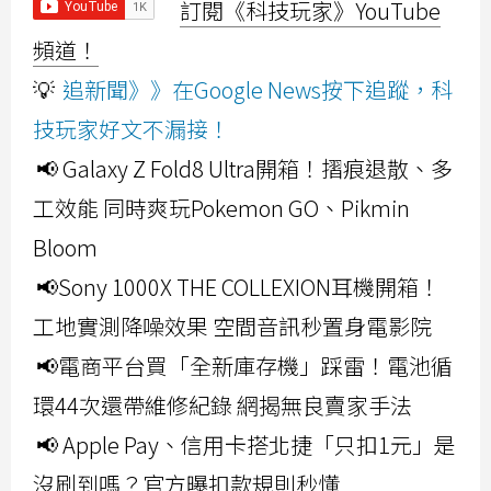
訂閱《科技玩家》YouTube
頻道！
💡
追新聞》》在Google News按下追蹤，科
技玩家好文不漏接！
📢 Galaxy Z Fold8 Ultra開箱！摺痕退散、多
工效能 同時爽玩Pokemon GO、Pikmin
Bloom
📢Sony 1000X THE COLLEXION耳機開箱！
工地實測降噪效果 空間音訊秒置身電影院
📢電商平台買「全新庫存機」踩雷！電池循
環44次還帶維修紀錄 網揭無良賣家手法
📢 Apple Pay、信用卡搭北捷「只扣1元」是
沒刷到嗎？官方曝扣款規則秒懂