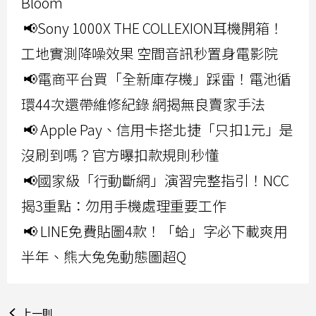
Bloom
📢Sony 1000X THE COLLEXION耳機開箱！
工地實測降噪效果 空間音訊秒置身電影院
📢電商平台買「全新庫存機」踩雷！電池循
環44次還帶維修紀錄 網揭無良賣家手法
📢 Apple Pay、信用卡搭北捷「只扣1元」是
沒刷到嗎？官方曝扣款規則秒懂
📢國家級「行動斷網」演習完整指引！NCC
揭3重點：勿用手機處理重要工作
📢 LINE免費貼圖4款！「蛤」字必下載爽用
半年、熊大兔兔動態圖超Q
上一則