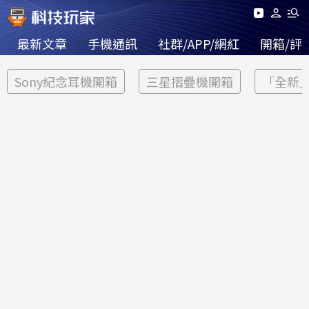
最新文章
手機通訊
社群/APP/網紅
開箱/評
Sony紀念耳機開箱
三星摺疊機開箱
「全新