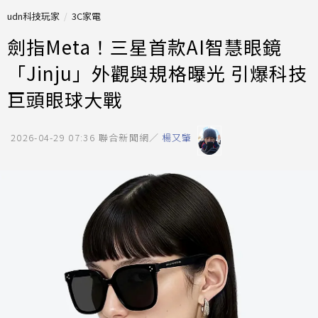
udn科技玩家
3C家電
劍指Meta！三星首款AI智慧眼鏡
「Jinju」外觀與規格曝光 引爆科技
巨頭眼球大戰
2026-04-29 07:36
聯合新聞網／
楊又肇