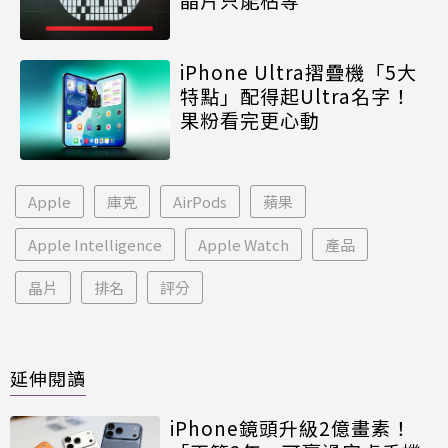
iPhone Ultra摺疊機「5大
特點」配得起Ultra名字！
果粉看完更心動
Apple
庫克
AirPods
蘋果
Apple Intelligence
Apple Watch
產品
晶片
排名
評分
延伸閱讀
iPhone鏡頭升級2億畫素！