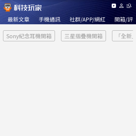
最新文章
手機通訊
社群/APP/網紅
開箱/評
Sony紀念耳機開箱
三星摺疊機開箱
「全新