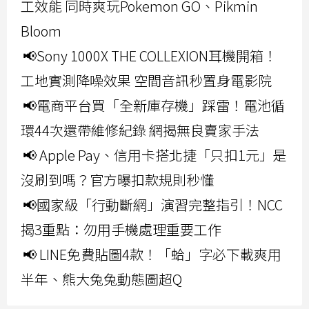
工效能 同時爽玩Pokemon GO、Pikmin
Bloom
📢Sony 1000X THE COLLEXION耳機開箱！
工地實測降噪效果 空間音訊秒置身電影院
📢電商平台買「全新庫存機」踩雷！電池循
環44次還帶維修紀錄 網揭無良賣家手法
📢 Apple Pay、信用卡搭北捷「只扣1元」是
沒刷到嗎？官方曝扣款規則秒懂
📢國家級「行動斷網」演習完整指引！NCC
揭3重點：勿用手機處理重要工作
📢 LINE免費貼圖4款！「蛤」字必下載爽用
半年、熊大兔兔動態圖超Q