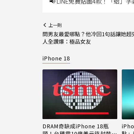
📢 LINE免費貼圖4款！「蛤
上一則
問男友最愛哪點？他冷回1句話讓她超失
人全讚爆：極品女友
iPhone 18
DRAM奇缺成iPhone 18瓶
iPh
頸！台積電10億美元待封裝晶
點」