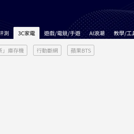
評測
3C家電
遊戲/電競/手遊
AI浪潮
教學/工
新」庫存機
行動斷網
蘋果BTS