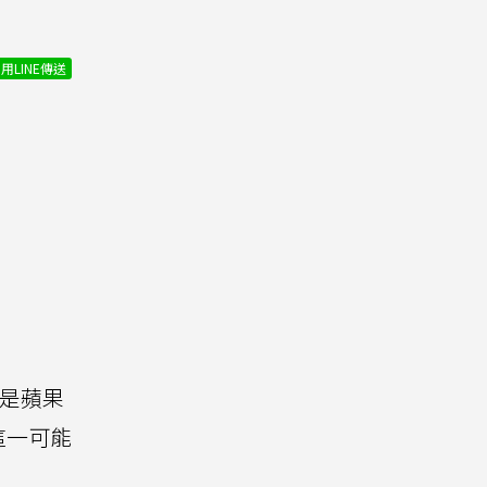
用LINE傳送
這是蘋果
這一可能