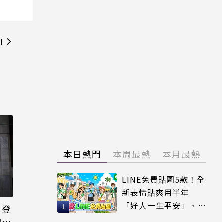
則
本日熱門
本周最熱
本月最熱
LINE免費貼圖5款！全
新表情貼爽用半年
「好人一生平安」、
日登
「好熱」必用
洩端