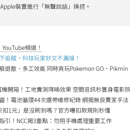
對Apple裝置進行「無聲說話」操控。
ouTube頻道！
ws按下追蹤，科技玩家好文不漏接！
a開箱！摺痕退散、多工效能 同時爽玩Pokemon GO、Pikmin
LLEXION耳機開箱！工地實測降噪效果 空間音訊秒置身電影
雷！電池循環44次還帶維修紀錄 網揭無良賣家手法
北捷「只扣1元」是沒刷到嗎？官方曝扣款規則秒懂
指引！NCC揭3重點：勿用手機處理重要工作