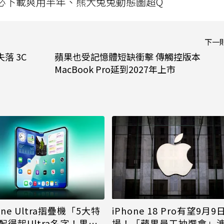
」字必下載爽用半年、熊大兔兔動態圖超Q
下一
落 3C
蘋果也受記憶體短缺衝擊 傳觸控版本
MacBook Pro延到2027年上市
iPhone 18 Pro有望9月9
one Ultra摺疊機「5大特
場！「蘋果員工抽選會」
配得起Ultra名字！果粉