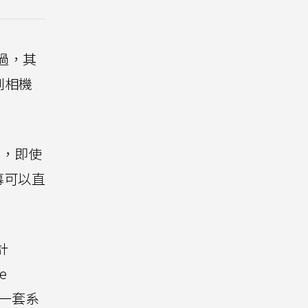
不過，其
到相機
麼，即使
幕可以直
計
e
成一套系