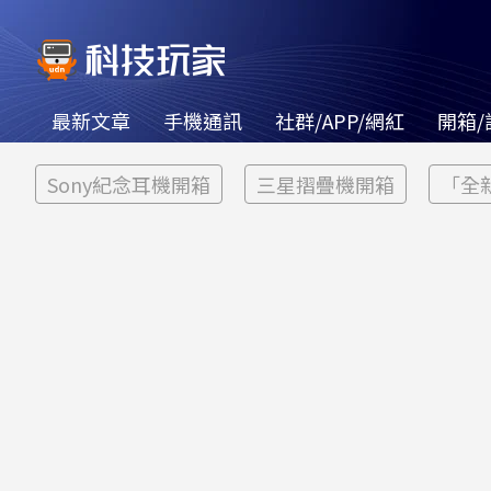
最新文章
手機通訊
社群/APP/網紅
開箱/
Sony紀念耳機開箱
三星摺疊機開箱
「全