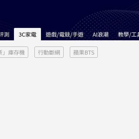
評測
3C家電
遊戲/電競/手遊
AI浪潮
教學/工
新」庫存機
行動斷網
蘋果BTS