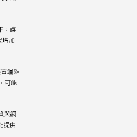
下，讓
代增加
在裝置端能
，可能
品質與網
能提供