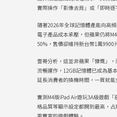
實際操作「影像去背」或「即時逐
隨著2026年全球記憶體產能向高
電子產品成本承壓，但蘋果仍將M4版
50%，售價卻維持新台幣1萬9900
壹哥分析，這並非蘋果「慷慨」，而是為了確
流暢運作，12GB記憶體已成為
延長消費者的換機時間，一買就能
實測M4版iPad Air遊玩3A
格品質等顯示設定都開到最高，占用記
更豐富的遊戲體驗。