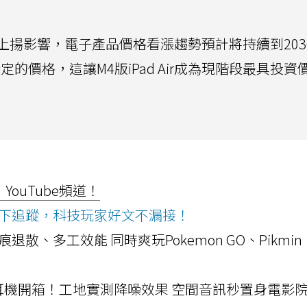
上揚影響，電子產品價格看漲趨勢預計將持續到203
穩定的價格，這讓M4版iPad Air成為現階段最具投
ouTube頻道！
ws按下追蹤，科技玩家好文不漏接！
a開箱！摺痕退散、多工效能 同時爽玩Pokemon GO、Pikmin
LLEXION耳機開箱！工地實測降噪效果 空間音訊秒置身電影