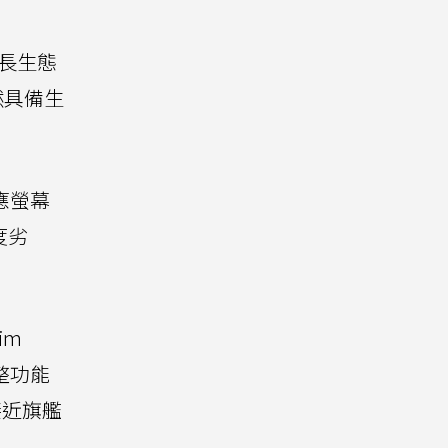
擅長生態
依然具備生
適應螢幕
度劣
im
完整功能
接近旗艦