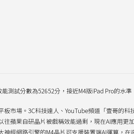
）效能測試分數為52652分，接近M4版iPad Pro的水準
板市場。3C科技達人、YouTube頻道「壹哥的科
以往蘋果自研晶片被戲稱效能過剩，現在AI應用更
經網路引擎的M4晶片可支援裝置端AI運算，在iPad