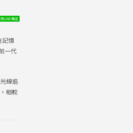
用LINE傳送
在記憶
從前一代
速光線追
分，相較