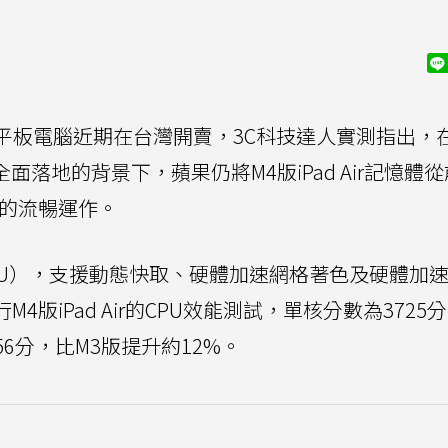
平板電腦近期在台灣開賣，3C科技達人實測指出，
面落地的背景下，蘋果仍將M4版iPad Air記憶體
能的流暢運作。
PU），支援動態快取、硬體加速網格著色及硬體加
行M4版iPad Air的CPU效能測試，單核分數為3725
56分，比M3版提升約12%。