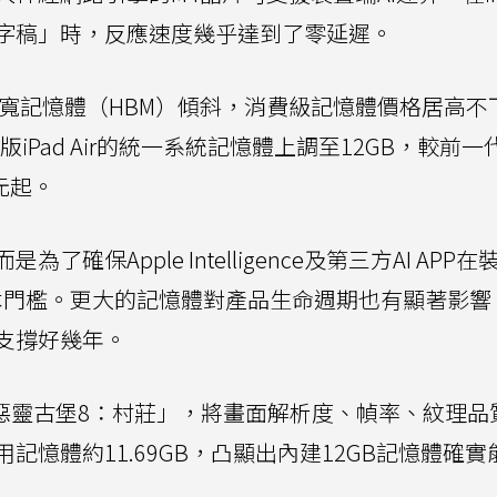
字稿」時，反應速度幾乎達到了零延遲。
頻寬記憶體（HBM）傾斜，消費級記憶體價格居高不
iPad Air的統一系統記憶體上調至12GB，較前一
元起。
保Apple Intelligence及第三方AI APP
基本門檻。更大的記憶體對產品生命週期也有顯著影響
支撐好幾年。
級遊戲「惡靈古堡8：村莊」，將畫面解析度、幀率、紋理
憶體約11.69GB，凸顯出內建12GB記憶體確實