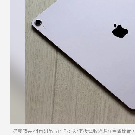
搭載蘋果M4自研晶片的iPad Air平板電腦近期在台灣開賣，機