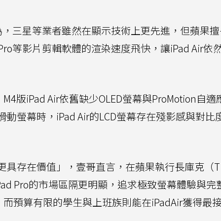
哥認為，三星等業者雖然在顯示技術上更先進，但蘋果
t Pro等影片剪輯軟體的渲染速度飛快，讓iPad Air
4版iPad Air依舊缺少OLED螢幕與ProMotion自
螢幕時，iPad Air的LCD螢幕存在殘影感與對比
d Pro更具存在價值」，壹哥直言，在蘋果執行長庫克（T
r與iPad Pro的市場區隔更明顯，追求極致螢幕體驗與
o，而預算有限的學生與上班族則能在iPadAir獲得最