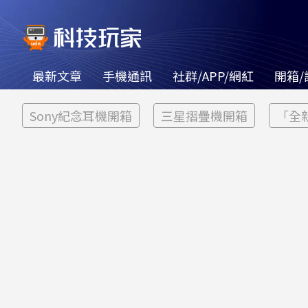
最新文章
手機通訊
社群/APP/網紅
開箱/
Sony紀念耳機開箱
三星摺疊機開箱
「全