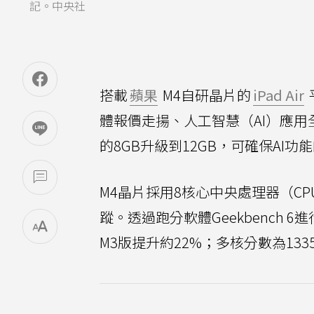
記。中央社
搭載
蘋果
M4自研晶片的
iPad Air
體報價走揚、人工智慧（AI）應用全
的8GB升級到12GB，可確保AI功
M4晶片採用8核心中央處理器（C
蹤。透過跑分軟體Geekbench 6進
M3版提升約22%；多核分數為133