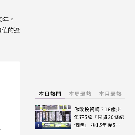
0年。
資價值的選
本日熱門
本周最熱
本月最熱
你敢投資嗎？18歲少
年花5萬「囤貨20條記
憶體」 拚15年後5倍
院
賣出