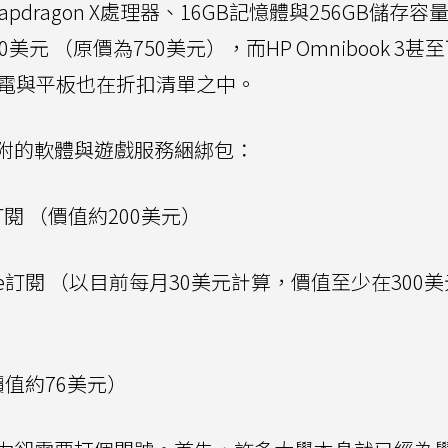
dragon X處理器、16GB記憶體與256GB儲存容
為500美元 （原價為750美元），而HP Omnibook 3
ce筆電與平板也在折扣清單之中。
附的軟體與遊戲服務綑綁包：
ium訂閱 （價值約200美元）
ltimate訂閱 （以目前每月30美元計算，價值至少在300
價值約76美元）