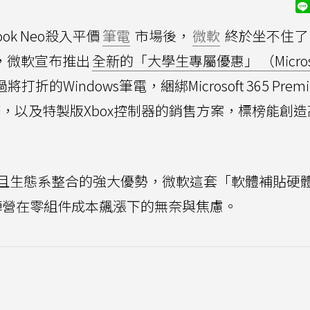
ok Neo殺入平價
筆電
市場後，
微軟
終於坐不住了
，微軟宣布推出
全新的「大學生專屬優惠」 （Microso
折的Windows筆電，綑綁Microsoft 365 Prem
ate訂閱服務，以及特製版Xbox控制器的銷售方案，標榜能創
且生態系整合的強大優勢，微軟這套「軟體補貼硬
PC陣營在零組件成本飆漲下的無奈與焦慮。