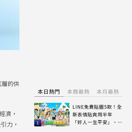
底層的供
本日熱門
本周最熱
本月最熱
LINE免費貼圖5款！全
模經濟，
新表情貼爽用半年
「好人一生平安」、
吸引力，
「好熱」必用