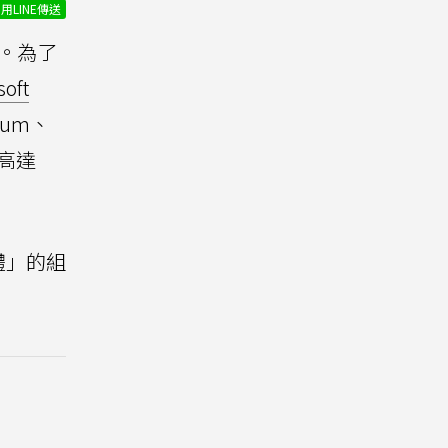
用LINE傳送
。為了
ft
ium、
造高達
體」的組