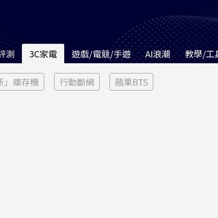
評測
3C家電
遊戲/電競/手遊
AI浪潮
教學/工
新」庫存機
行動斷網
蘋果BTS