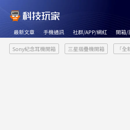
最新文章
手機通訊
社群/APP/網紅
開箱/
Sony紀念耳機開箱
三星摺疊機開箱
「全