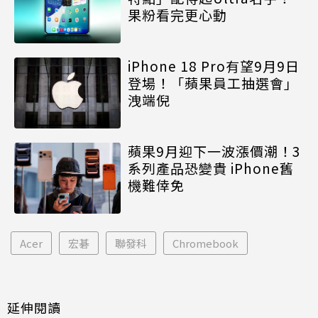
果粉看完更心動
iPhone 18 Pro有望9月9日
登場！「蘋果員工抽選會」
洩端倪
蘋果9月迎下一波漲價潮！3
系列產品恐變貴 iPhone舊
機難倖免
Acer
宏碁
聯發科
Chromebook
延伸閱讀