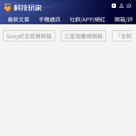
最新文章
手機通訊
社群/APP/網紅
開箱/評
Sony紀念耳機開箱
三星摺疊機開箱
「全新