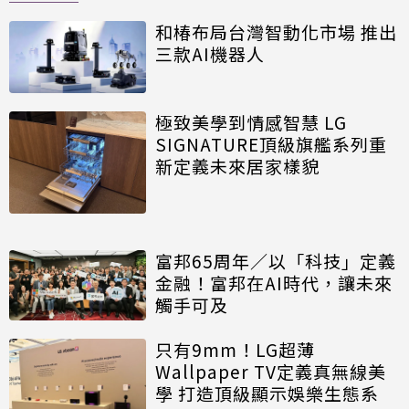
和椿布局台灣智動化市場 推出
三款AI機器人
極致美學到情感智慧 LG
SIGNATURE頂級旗艦系列重
新定義未來居家樣貌
富邦65周年／以「科技」定義
金融！富邦在AI時代，讓未來
觸手可及
只有9mm！LG超薄
Wallpaper TV定義真無線美
學 打造頂級顯示娛樂生態系