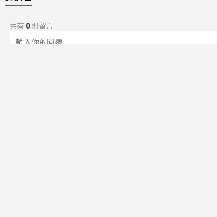
共有
0
則留言
規範
回覆
還沒有留言，成為第一個發言的人吧！