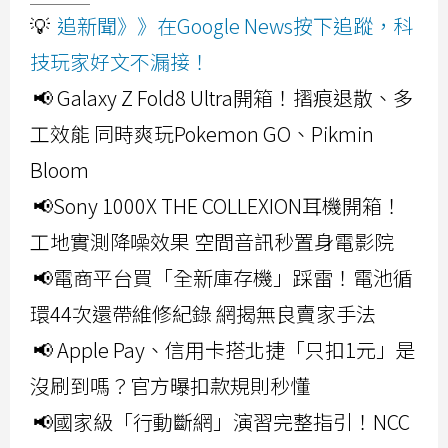
💡
追新聞》》在Google News按下追蹤，科
技玩家好文不漏接！
📢 Galaxy Z Fold8 Ultra開箱！摺痕退散、多
工效能 同時爽玩Pokemon GO、Pikmin
Bloom
📢Sony 1000X THE COLLEXION耳機開箱！
工地實測降噪效果 空間音訊秒置身電影院
📢電商平台買「全新庫存機」踩雷！電池循
環44次還帶維修紀錄 網揭無良賣家手法
📢 Apple Pay、信用卡搭北捷「只扣1元」是
沒刷到嗎？官方曝扣款規則秒懂
📢國家級「行動斷網」演習完整指引！NCC