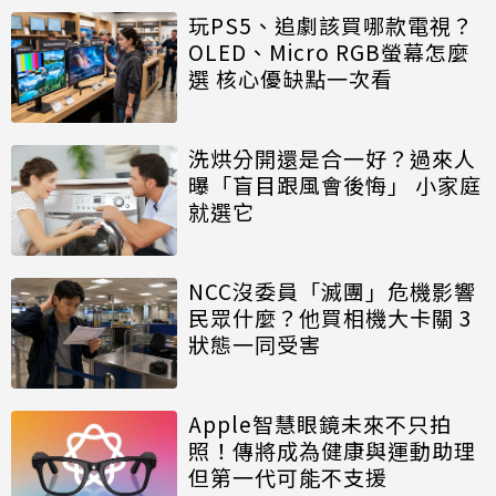
玩PS5、追劇該買哪款電視？
OLED、Micro RGB螢幕怎麼
選 核心優缺點一次看
洗烘分開還是合一好？過來人
曝「盲目跟風會後悔」 小家庭
就選它
NCC沒委員「滅團」危機影響
民眾什麼？他買相機大卡關 3
狀態一同受害
Apple智慧眼鏡未來不只拍
照！傳將成為健康與運動助理
但第一代可能不支援