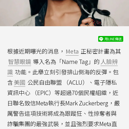
用LINE傳送
根據近期曝光的消息，
Meta
正秘密計畫為其
智慧眼鏡
導入名為「Name Tag」的
人臉辨
識
功能。此舉立刻引發排山倒海的反彈。包
含
美國
公民自由聯盟 （ACLU）、電子隱私
資訊中心 （EPIC）等超過70個民權組織，近
日聯名致信Meta執行長Mark Zuckerberg，嚴
厲警告這項技術將成為跟蹤狂、性掠奪者與
詐騙集團的最強武裝，並且強烈要求Meta直