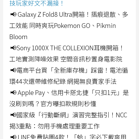
技玩家好文不漏接！
📢 Galaxy Z Fold8 Ultra開箱！摺痕退散、多
工效能 同時爽玩Pokemon GO、Pikmin
Bloom
📢Sony 1000X THE COLLEXION耳機開箱！
工地實測降噪效果 空間音訊秒置身電影院
📢電商平台買「全新庫存機」踩雷！電池循
環44次還帶維修紀錄 網揭無良賣家手法
📢 Apple Pay、信用卡搭北捷「只扣1元」是
沒刷到嗎？官方曝扣款規則秒懂
📢國家級「行動斷網」演習完整指引！NCC
揭3重點：勿用手機處理重要工作
📢 LINE免費貼圖4款！「蛤」字必下載爽用