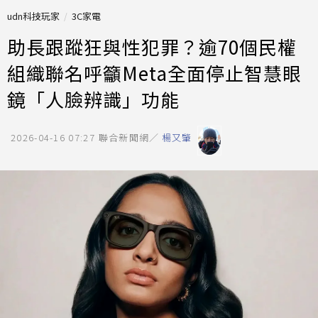
udn科技玩家
3C家電
助長跟蹤狂與性犯罪？逾70個民權
組織聯名呼籲Meta全面停止智慧眼
鏡「人臉辨識」功能
2026-04-16 07:27
聯合新聞網／
楊又肇