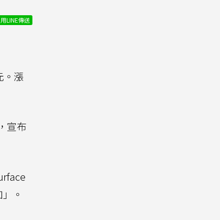
用LINE傳送
元。漲
，宣布
face
加」。