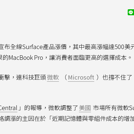
全線Surface產品漲價，其中最高漲幅達500美
過蘋果的MacBook Pro，讓消費者面臨更高的選擇成本。
衝擊，連科技巨頭
微軟
（
Microsoft
）也撐不住了
。
entral
」的報導，微軟調整了
美國
市場所有微軟Sur
格調漲的主因在於「近期記憶體與零組件成本的增