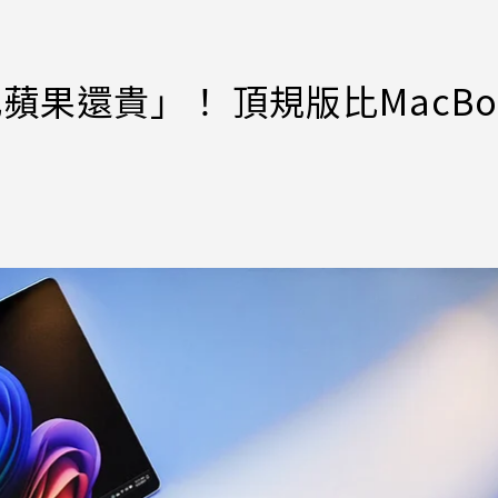
比蘋果還貴」！ 頂規版比MacBo