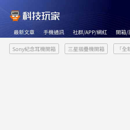
最新文章
手機通訊
社群/APP/網紅
開箱/
Sony紀念耳機開箱
三星摺疊機開箱
「全