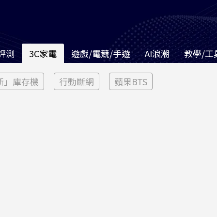
評測
3C家電
遊戲/電競/手遊
AI浪潮
教學/工
新」庫存機
行動斷網
蘋果BTS