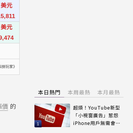
0 美元
5,811
0 美元
9,474
科技玩家》
本日熱門
本周最熱
本月最熱
漲價
的
超煩！YouTube新型
「小視窗廣告」惹怨
iPhone用戶無需會員
輕鬆解決