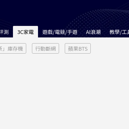
評測
3C家電
遊戲/電競/手遊
AI浪潮
教學/工
新」庫存機
行動斷網
蘋果BTS