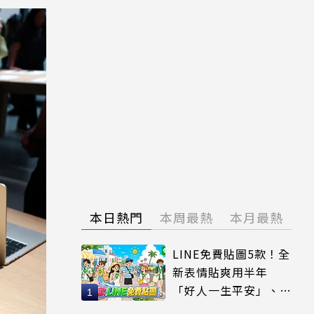
本日熱門
本周最熱
本月最熱
LINE免費貼圖5款！全
新表情貼爽用半年
「好人一生平安」、
「好熱」必用