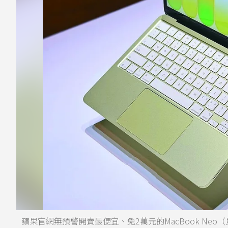
蘋果官網無預警開賣最便宜、免2萬元的MacBook Neo（見圖），