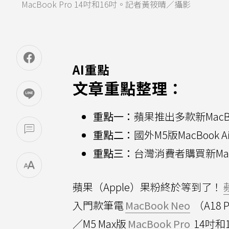
MacBook Pro 14吋和16吋。記者黃筱晴／攝影
AI重點
文章重點整理：
重點一：
蘋果推出多款新Mac
重點二：
國外M5版MacBook
重點三：
台灣消費者購買新Ma
蘋果（Apple）果粉終於等到了！
入門款筆電
MacBook Neo
（A18
／M5 Max版
MacBook Pro
14吋和