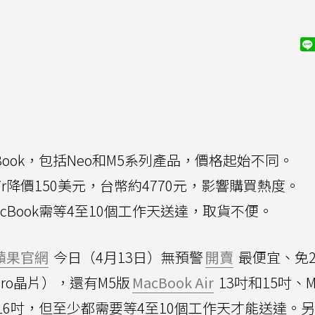
Book，包括Neo和M5系列產品，價格起始不同。
 Air降價150美元，台幣約4770元，影響購買熱度。
cBook需等4至10個工作天送達，取貨不便。
蘋果官網
今日（4月13日）無預警
開賣
最便宜、免
 Pro晶片），還有M5版
MacBook Air
13吋和15吋、M5
16吋，但至少都需要等4至10個工作天才能送達。