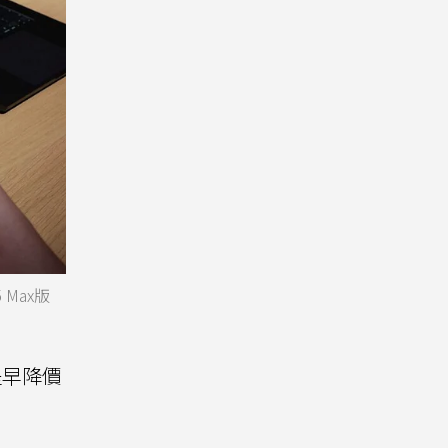
 Max版
提早降價