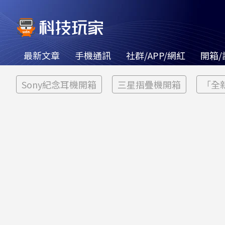
最新文章
手機通訊
社群/APP/網紅
開箱/
Sony紀念耳機開箱
三星摺疊機開箱
「全