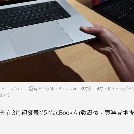
Neo，還有M5版MacBook Air 13吋和15吋、M5 Pro／M5
法新社）
外在3月初發表M5 MacBook Air數周後，竟罕見地