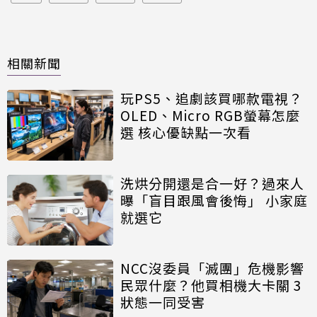
相關新聞
玩PS5、追劇該買哪款電視？
OLED、Micro RGB螢幕怎麼
選 核心優缺點一次看
洗烘分開還是合一好？過來人
曝「盲目跟風會後悔」 小家庭
就選它
NCC沒委員「滅團」危機影響
民眾什麼？他買相機大卡關 3
狀態一同受害