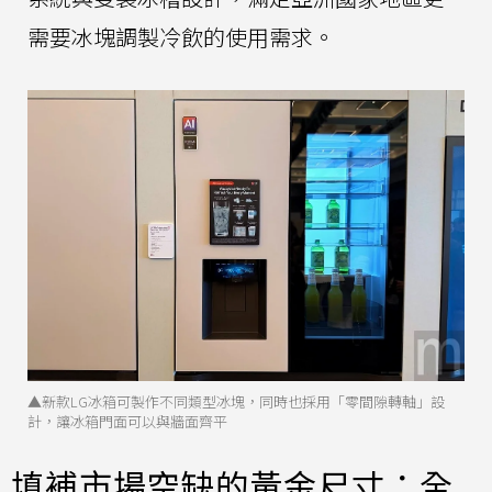
需要冰塊調製冷飲的使用需求。
▲新款LG冰箱可製作不同類型冰塊，同時也採用「零間隙轉軸」設
計，讓冰箱門面可以與牆面齊平
填補市場空缺的黃金尺寸：全