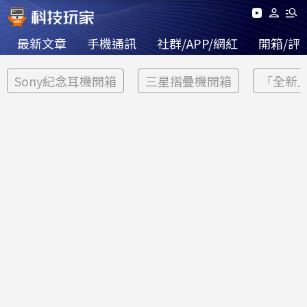
最新文章
手機通訊
社群/APP/網紅
開箱/評
Sony紀念耳機開箱
三星摺疊機開箱
「全新