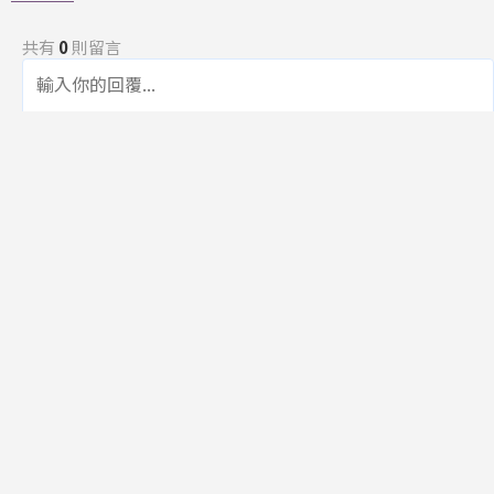
共有
0
則留言
規範
回覆
還沒有留言，成為第一個發言的人吧！