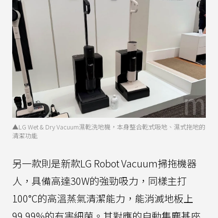
▲LG Wet & Dry Vacuum濕乾洗地機，本身整合乾式吸地、濕式拖地的
清潔功能
另一款則是新款LG Robot Vacuum掃拖機器
人，具備高達30W的強勁吸力，同樣主打
100°C的高溫蒸氣清潔能力，能消滅地板上
99.99%的有害細菌。其對應的自動集塵基座