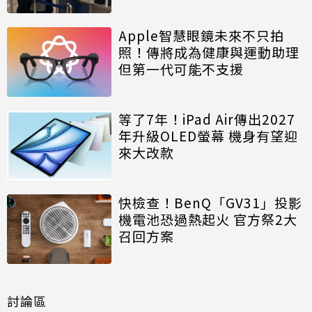
Apple智慧眼鏡未來不只拍
照！傳將成為健康與運動助理
但第一代可能不支援
等了7年！iPad Air傳出2027
年升級OLED螢幕 機身有望迎
來大改款
快檢查！BenQ「GV31」投影
機電池恐過熱起火 官方祭2大
召回方案
討論區