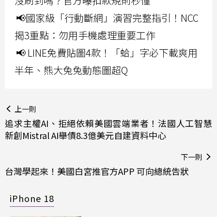
沒刷到嗎？官方曝扣款規則秒懂
📢國家級「行動斷網」演習完整指引！NCC
揭3重點：勿用手機處理重要工作
📢 LINE免費貼圖4款！「蛤」字必下載爽用
半年、熊大兔兔動態圖超Q
上一則
追求主權AI、拒絕依賴美國雲端業者！法國人工智慧
新創Mistral AI舉債8.3億美元自建資料中心
下一則
台灣學起來！美國白宮推官方APP 可向總統告狀
iPhone 18