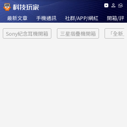
最新文章
手機通訊
社群/APP/網紅
開箱/評
Sony紀念耳機開箱
三星摺疊機開箱
「全新