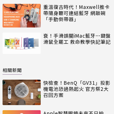
重溫復古時代！Maxwell推卡
帶隨身聽可連結藍牙 網敲碗
「手動倒帶器」
衰！手滑誤關iMac藍牙…鍵盤
滑鼠全罷工 救命教學快記筆記
相關新聞
快檢查！BenQ「GV31」投影
機電池恐過熱起火 官方祭2大
召回方案
Apple智慧眼鏡未來不只拍