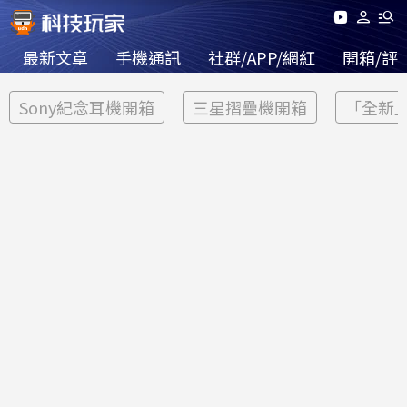
最新文章
手機通訊
社群/APP/網紅
開箱/評
Sony紀念耳機開箱
三星摺疊機開箱
「全新