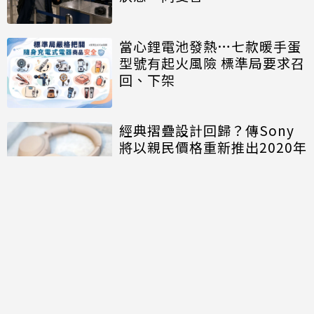
當心鋰電池發熱…七款暖手蛋
型號有起火風險 標準局要求召
回、下架
經典摺疊設計回歸？傳Sony
將以親民價格重新推出2020年
旗艦耳機「WH-1000XM4C」
討論區
共有
0
則留言