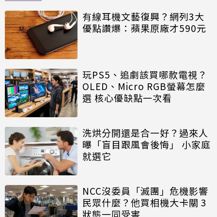
有線耳機文藝復興？網列3大
優點讚爆：蘋果原廠才590元
玩PS5、追劇該買哪款電視？
OLED、Micro RGB螢幕怎麼
選 核心優缺點一次看
洗烘分開還是合一好？過來人
曝「盲目跟風會後悔」 小家庭
就選它
NCC沒委員「滅團」危機影響
民眾什麼？他買相機大卡關 3
狀態一同受害