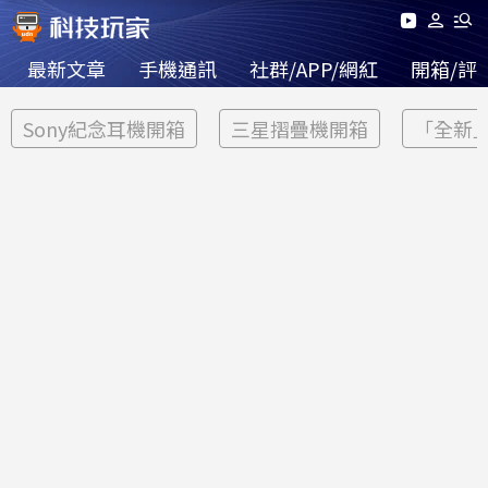
最新文章
手機通訊
社群/APP/網紅
開箱/評
Sony紀念耳機開箱
三星摺疊機開箱
「全新