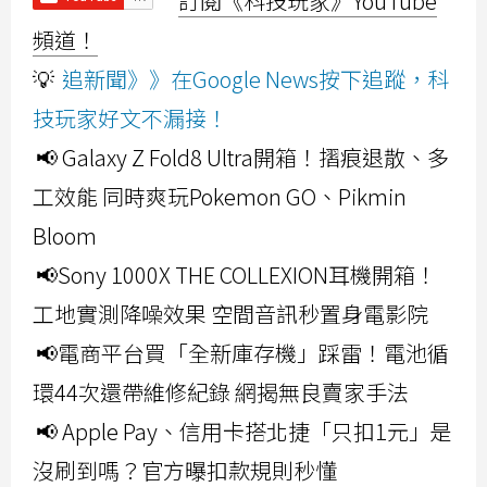
訂閱《科技玩家》YouTube
頻道！
💡
追新聞》》在Google News按下追蹤，科
技玩家好文不漏接！
📢 Galaxy Z Fold8 Ultra開箱！摺痕退散、多
工效能 同時爽玩Pokemon GO、Pikmin
Bloom
📢Sony 1000X THE COLLEXION耳機開箱！
工地實測降噪效果 空間音訊秒置身電影院
📢電商平台買「全新庫存機」踩雷！電池循
環44次還帶維修紀錄 網揭無良賣家手法
📢 Apple Pay、信用卡搭北捷「只扣1元」是
沒刷到嗎？官方曝扣款規則秒懂