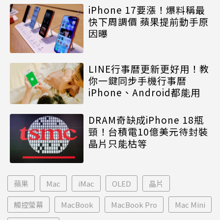
iPhone 17要漲！爆料稱最
快下周調價 蘋果提前動手原
因曝
LINE行事曆更新更好用！教
你一鍵同步手機行事曆
iPhone、Android都能用
DRAM奇缺成iPhone 18瓶
頸！台積電10億美元待封裝
晶片只能枯等
蘋果
Mac
iMac
OLED
晶片
觸控螢幕
MacBook
MacBook Pro
Mac Mini