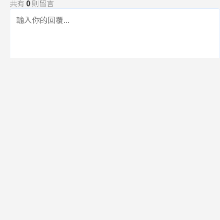
共有
0
則留言
規範
回覆
還沒有留言，成為第一個發言的人吧！
訂閱