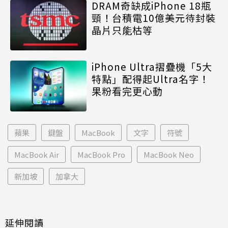
DRAM奇缺成iPhone 18瓶
頸！台積電10億美元待封裝
晶片只能枯等
iPhone Ultra摺疊機「5大
特點」配得起Ultra名字！
果粉看完更心動
蘋果
鍵盤
MacBook
文字
符號
MacBook Air
MacBook Pro
MacBook Neo
新加坡
加拿大
延伸閱讀