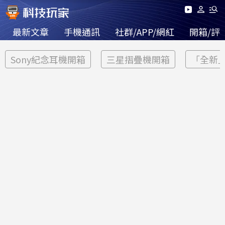
最新文章
手機通訊
社群/APP/網紅
開箱/評
Sony紀念耳機開箱
三星摺疊機開箱
「全新