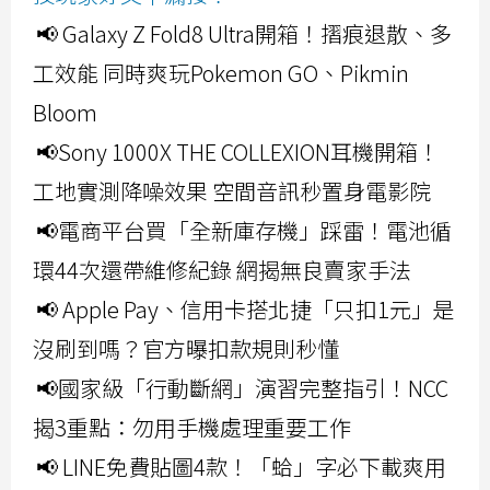
📢 Galaxy Z Fold8 Ultra開箱！摺痕退散、多
工效能 同時爽玩Pokemon GO、Pikmin
Bloom
📢Sony 1000X THE COLLEXION耳機開箱！
工地實測降噪效果 空間音訊秒置身電影院
📢電商平台買「全新庫存機」踩雷！電池循
環44次還帶維修紀錄 網揭無良賣家手法
📢 Apple Pay、信用卡搭北捷「只扣1元」是
沒刷到嗎？官方曝扣款規則秒懂
📢國家級「行動斷網」演習完整指引！NCC
揭3重點：勿用手機處理重要工作
📢 LINE免費貼圖4款！「蛤」字必下載爽用