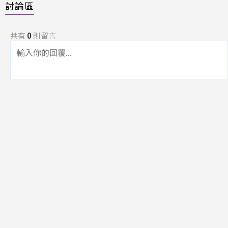
討論區
共有
0
則留言
規範
回覆
還沒有留言，成為第一個發言的人吧！