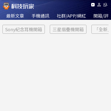
最新文章
手機通訊
社群/APP/網紅
開箱/評
Sony紀念耳機開箱
三星摺疊機開箱
「全新