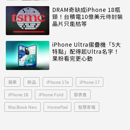
DRAM奇缺成iPhone 18瓶
頸！台積電10億美元待封裝
晶片只能枯等
iPhone Ultra摺疊機「5大
特點」配得起Ultra名字！
果粉看完更心動
蘋果
新品
iPhone 17e
iPhone 17
iPhone 18
iPhone Fold
發表會
MacBook Neo
HomePad
智慧家電