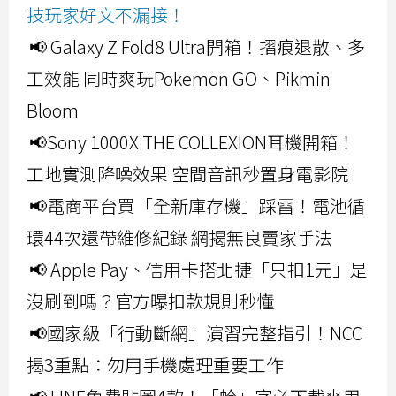
技玩家好文不漏接！
📢 Galaxy Z Fold8 Ultra開箱！摺痕退散、多
工效能 同時爽玩Pokemon GO、Pikmin
Bloom
📢Sony 1000X THE COLLEXION耳機開箱！
工地實測降噪效果 空間音訊秒置身電影院
📢電商平台買「全新庫存機」踩雷！電池循
環44次還帶維修紀錄 網揭無良賣家手法
📢 Apple Pay、信用卡搭北捷「只扣1元」是
沒刷到嗎？官方曝扣款規則秒懂
📢國家級「行動斷網」演習完整指引！NCC
揭3重點：勿用手機處理重要工作