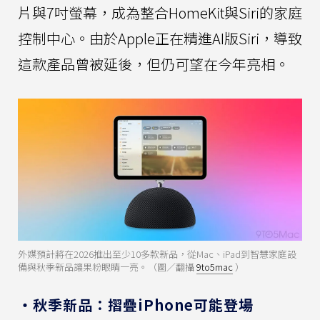
片與7吋螢幕，成為整合HomeKit與Siri的家庭
控制中心。由於Apple正在精進AI版Siri，導致
這款產品曾被延後，但仍可望在今年亮相。
外媒預計將在2026推出至少10多款新品，從Mac、iPad到智慧家庭設
備與秋季新品讓果粉眼睛一亮。（圖／翻攝
9to5mac
）
・秋季新品：摺疊iPhone可能登場