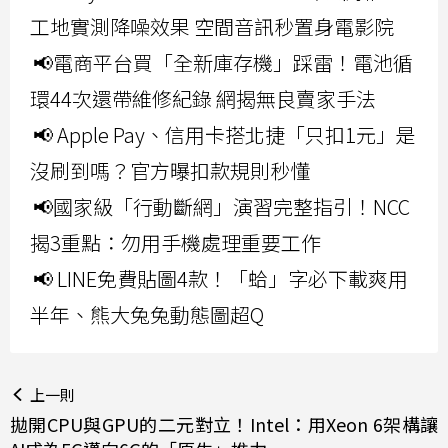
工地實測降噪效果 空間音訊秒置身電影院
📢電商平台買「全新庫存機」踩雷！電池循
環44次還帶維修紀錄 網揭無良賣家手法
📢 Apple Pay、信用卡搭北捷「只扣1元」是
沒刷到嗎？官方曝扣款規則秒懂
📢國家級「行動斷網」演習完整指引！NCC
揭3重點：勿用手機處理重要工作
📢 LINE免費貼圖4款！「蛤」字必下載爽用
半年、熊大兔兔動態圖超Q
上一則
拋開CPU與GPU的二元對立！Intel：用Xeon 6架構讓