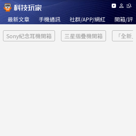
最新文章
手機通訊
社群/APP/網紅
開箱/評
Sony紀念耳機開箱
三星摺疊機開箱
「全新