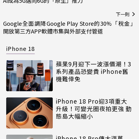
AI成為5G邁向6G的「原生」推力
下一則
Google全面調降Google Play Store的30%「稅金」
開放第三方APP軟體市集與外部支付管道
iPhone 18
蘋果9月迎下一波漲價潮！3
系列產品恐變貴 iPhone舊
機難倖免
iPhone 18 Pro迎3項重大
升級！可變光圈夜拍更強 動
態島大幅縮小
iPhone 18 Pro傳大漲萬