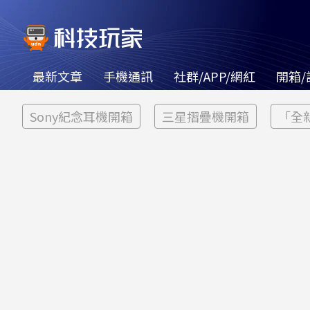
最新文章
手機通訊
社群/APP/網紅
開箱/
Sony紀念耳機開箱
三星摺疊機開箱
「全