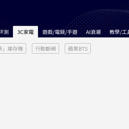
評測
3C家電
遊戲/電競/手遊
AI浪潮
教學/工
新」庫存機
行動斷網
蘋果BTS