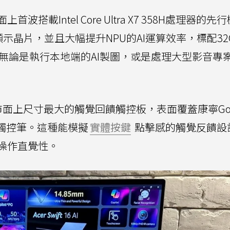
載Intel Core Ultra X7 358H處理器的先
rc顯示晶片，並且大幅提升NPU的AI運算效率，標配32
 SSD，無論是執行本地端的AI製圖，或是處理大型影音
搭載市面上尺寸最大的觸覺回饋觸控板，表面覆蓋康寧Gori
.5觸控筆。這種能模擬
實體按鍵
點擊感的觸覺反饋設
操作直覺性。