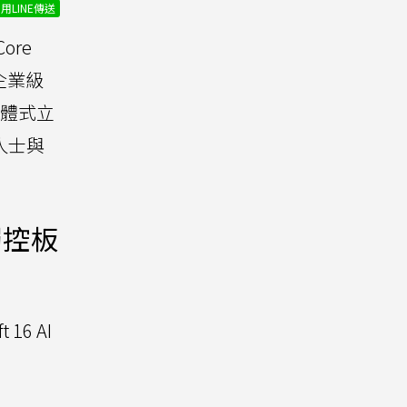
用LINE傳送
ore
的企業級
一體式立
務人士與
饋觸控板
6 AI