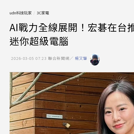
udn科技玩家
3C家電
AI戰力全線展開！宏碁在台推出旗
迷你超級電腦
2026-03-05 07:23
聯合新聞網／
楊又肇