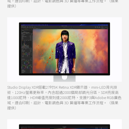
域，適合印刷、設計、電影調色與 3D 算繪等專業工作流程。（蘋果
提供）
Studio Display XDR搭載27吋5K Retina XDR顯示器、mini-LED背光技
術、120Hz螢幕更新率，內含超過2000個局部調光分區，SDR亮度高
達1000尼特、HDR峰值亮度則達2000尼特，支援P3與Adobe RGB廣色
域，適合印刷、設計、電影調色與 3D 算繪等專業工作流程。（蘋果
提供）