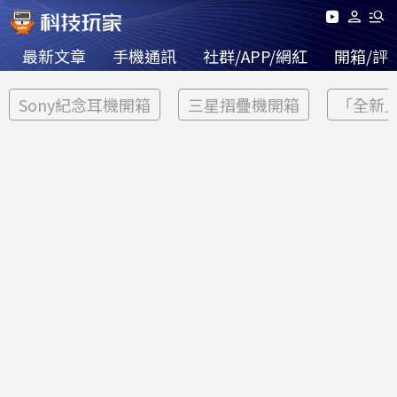
最新文章
手機通訊
社群/APP/網紅
開箱/評
Sony紀念耳機開箱
三星摺疊機開箱
「全新