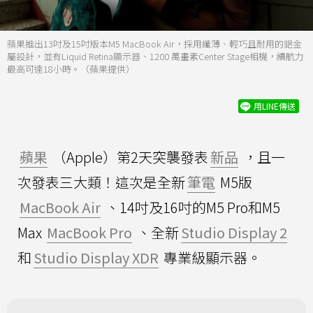
蘋果推出13吋及15吋版本M5 MacBook Air，採用纖薄、輕巧且耐用的鋁金
屬設計，並有Liquid Retina顯示器、1200 萬畫素Center Stage相機，續航力
最高可達18小時。（蘋果提供）
用LINE傳送
蘋果
（Apple）第2天突襲發表
新品
，且一
次發表三大類！這次是全新
筆電
M5版
MacBook Air
、14吋及16吋的M5 Pro和M5
Max
MacBook Pro
、全新
Studio Display 2
和
Studio Display XDR
專業級顯示器。