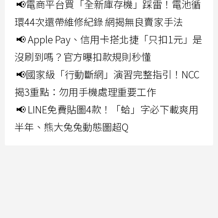
📢電商平台買「全新庫存機」踩雷！電池循
環44次還帶維修紀錄 網揭無良賣家手法
📢 Apple Pay、信用卡搭北捷「只扣1元」是
沒刷到嗎？官方曝扣款規則秒懂
📢國家級「行動斷網」演習完整指引！NCC
揭3重點：勿用手機處理重要工作
📢 LINE免費貼圖4款！「蛤」字必下載爽用
半年、熊大兔兔動態圖超Q
上一則
創作者首選！Apple全新Studio Display系列 驚人畫質
細節用過回不去
下一則