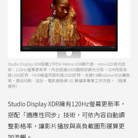
Studio Display XDR搭載27吋5K Retina XDR顯示器、mini-LED背光技
術、120Hz螢幕更新率，內含超過2000個局部調光分區，SDR亮度高
達1000尼特、HDR峰值亮度則達2000尼特，支援P3與Adobe RGB廣色
域，適合印刷、設計、電影調色與 3D 算繪等專業工作流程。（蘋果
提供）
Studio Display XDR擁有120Hz螢幕更新率，
搭配「適應性同步」技術，可依內容自動調
整影格率，讓影片播放與高負載圖形運算更
加流暢。