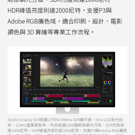
HDR峰值亮度則達2000尼特，支援P3與
Adobe RGB廣色域，適合印刷、設計、電影
調色與 3D 算繪等專業工作流程。
Studio Display XDR搭載27吋5K Retina XDR顯示器、mini-LED背光技
術、120Hz螢幕更新率，內含超過2000個局部調光分區，SDR亮度高
達1000尼特、HDR峰值亮度則達2000尼特，支援P3與Adobe RGB廣色