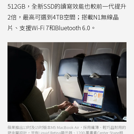
512GB，全新SSD的讀寫效能也較前一代提升
2倍，最高可選到4TB空間；搭載N1無線晶
片、支援Wi-Fi 7和Bluetooth 6.0。
蘋果推出13吋及15吋版本M5 MacBook Air，採用纖薄、輕巧且耐用的
鋁金屬設計，並有Liquid Retina顯示器、1200 萬畫素Center Stage相