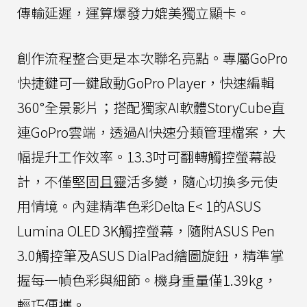
傳輸延遲，運算爆發力媲美獨立顯卡。
創作流程整合更是本次聯名亮點。專屬GoPro
快捷鍵可一鍵啟動GoPro Player，快速編輯
360°全景影片；搭配獨家AI軟體StoryCube直
連GoPro雲端，透過AI快速分類管理檔案，大
幅提升工作效率。13.3吋可翻轉觸控螢幕設
計，不僅堅固且靈活多變，隨心切換多元使
用情境。內建精準色彩Delta E< 1的ASUS
Lumina OLED 3K觸控螢幕，隨附ASUS Pen
3.0觸控筆及ASUS DialPad繪圖旋鈕，精準掌
握每一幀色彩與細節。機身重量僅1.39kg，
輕巧便攜。