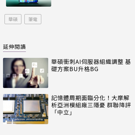
華碩
筆電
延伸閱讀
華碩衝刺AI伺服器組織調整 基
礎方案BU升格BG
記憶體周期面臨分化！大摩解
析亞洲模組廠三隱憂 群聯降評
「中立」