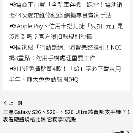
📢電商平台買「全新庫存機」踩雷！電池循
環44次還帶維修紀錄 網揭無良賣家手法
📢 Apple Pay、信用卡搭北捷「只扣1元」是
沒刷到嗎？官方曝扣款規則秒懂
📢國家級「行動斷網」演習完整指引！NCC
揭3重點：勿用手機處理重要工作
📢 LINE免費貼圖4款！「蛤」字必下載爽用
半年、熊大兔兔動態圖超Q
上一則
三星Galaxy S26、S26+、S26 Ultra該買哪支手機？1
表看硬體規格比較 它獨享5亮點
下一則