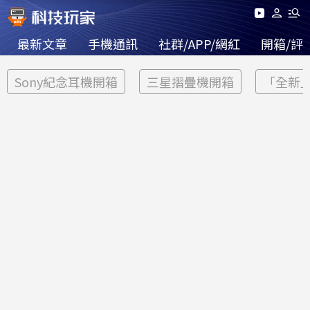
最新文章
手機通訊
社群/APP/網紅
開箱/評
Sony紀念耳機開箱
三星摺疊機開箱
「全新