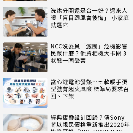
洗烘分開還是合一好？過來人
曝「盲目跟風會後悔」 小家庭
就選它
NCC沒委員「滅團」危機影響
民眾什麼？他買相機大卡關 3
狀態一同受害
當心鋰電池發熱…七款暖手蛋
型號有起火風險 標準局要求召
回、下架
經典摺疊設計回歸？傳Sony
將以親民價格重新推出2020年
旗艦耳機「WH-1000XM4C」