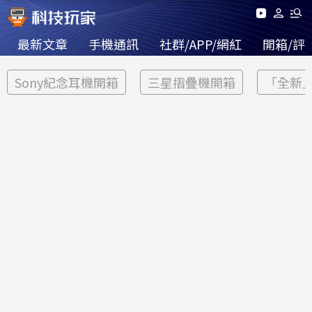
最新文章
手機通訊
社群/APP/網紅
開箱/評
Sony紀念耳機開箱
三星摺疊機開箱
「全新