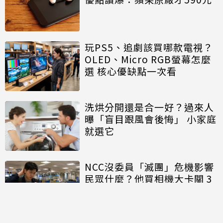
玩PS5、追劇該買哪款電視？
OLED、Micro RGB螢幕怎麼
選 核心優缺點一次看
洗烘分開還是合一好？過來人
曝「盲目跟風會後悔」 小家庭
就選它
NCC沒委員「滅團」危機影響
民眾什麼？他買相機大卡關 3
狀態一同受害