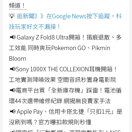
頻道！
💡
追新聞》》在Google News按下追蹤，科
技玩家好文不漏接！
📢 Galaxy Z Fold8 Ultra開箱！摺痕退散、多
工效能 同時爽玩Pokemon GO、Pikmin
Bloom
📢Sony 1000X THE COLLEXION耳機開箱！
工地實測降噪效果 空間音訊秒置身電影院
📢電商平台買「全新庫存機」踩雷！電池循
環44次還帶維修紀錄 網揭無良賣家手法
📢 Apple Pay、信用卡搭北捷「只扣1元」是
沒刷到嗎？官方曝扣款規則秒懂