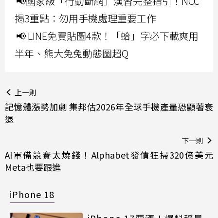
📢國家級「行動斷網」演習完整指引！NCC
揭3重點：勿用手機處理重要工作
📢 LINE免費貼圖4款！「蛤」字必下載爽用
半年、熊大兔兔動態圖超Q
上一則
記憶體漲勢加劇 集邦估2026年全球手機產量恐顯著衰
退
下一則
AI軍備競賽太燒錢！Alphabet發債狂掃320億美元
Meta也要跟進
iPhone 18