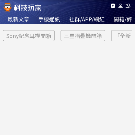
最新文章
手機通訊
社群/APP/網紅
開箱/評
Sony紀念耳機開箱
三星摺疊機開箱
「全新