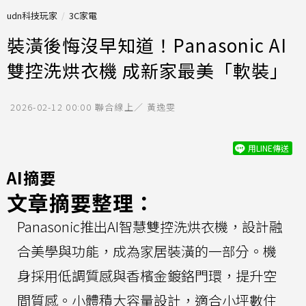
udn科技玩家
3C家電
裝潢後悔沒早知道！Panasonic AI
雙控洗烘衣機 成新家最美「軟裝」
2026-02-12 00:00
聯合線上／ 黃逸雯
用LINE傳送
AI摘要
文章摘要整理：
Panasonic推出AI智慧雙控洗烘衣機，設計融
合美學與功能，成為家居裝潢的一部分。機
身採用低調質感與香檳金鍍鉻門環，提升空
間質感。小體積大容量設計，適合小坪數住