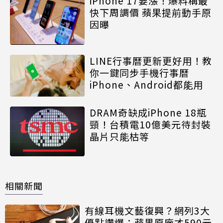
iPhone 17要漲！爆料稱最
快下周調價 蘋果提前動手原
因曝
LINE行事曆更新更好用！教
你一鍵同步手機行事曆
iPhone、Android都能用
DRAM奇缺成iPhone 18瓶
頸！台積電10億美元待封裝
晶片只能枯等
相關新聞
有線耳機文藝復興？網列3大
優點讚爆：蘋果原廠才590元