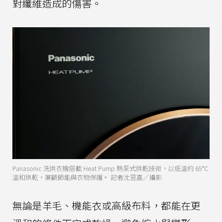
對纖維造成的傷害。
Panasonic 洗烘衣機搭載 Heat Pump 熱泵式烘乾技術，以低溫約 65°C
溫和烘乾，兼顧節能與衣物保護。 記者沈昱嘉／攝影
無論是羊毛、機能衣或高級布料，都能在更