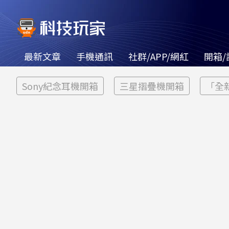
最新文章
手機通訊
社群/APP/網紅
開箱/
Sony紀念耳機開箱
三星摺疊機開箱
「全