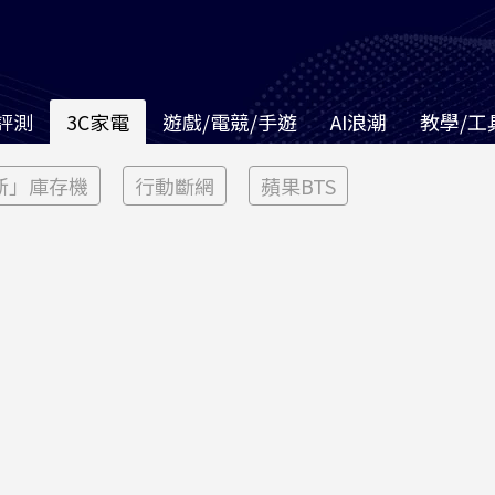
評測
3C家電
遊戲/電競/手遊
AI浪潮
教學/工
新」庫存機
行動斷網
蘋果BTS