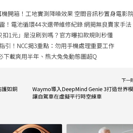
LLEXION耳機開箱！工地實測降噪效果 空間音訊秒置身電影
雷！電池循環44次還帶維修紀錄 網揭無良賣家手法
北捷「只扣1元」是沒刷到嗎？官方曝扣款規則秒懂
指引！NCC揭3重點：勿用手機處理重要工作
」字必下載爽用半年、熊大兔兔動態圖超Q
下一
防護如銅
Waymo導入DeepMind Genie 3打造世界
讓自駕車在虛擬平行時空練車