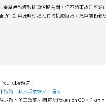
掛金屬吊飾導致插頭短路有關，但不論事故是否源
插頭行動電源時應避免異物接觸插頭，充電前務必
ouTube頻道！
ws按下追蹤，科技玩家好文不漏接！
a開箱！摺痕退散、多工效能 同時爽玩Pokemon GO、Pikmin