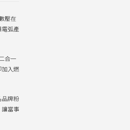
數壓在
與電弧產
二合一
即加入燃
名品牌粉
，讓當事