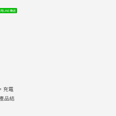
用LINE傳送
，充電
產品結