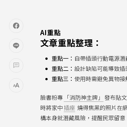
AI重點
文章重點整理：
重點一：
自帶插頭行動電源潛
重點二：
設計缺陷可能導致插
重點三：
使用時需避免異物接
臉書粉專
「消防神主牌」
發布貼文
時將家中
插座
燒得焦黑的照片在
構本身就潛藏風險，提醒民眾留意