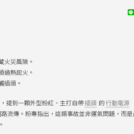
藏火災風險。
頭過熱起火。
觸插頭。
，提到一顆外型粉紅、主打自帶
插頭
的
行動電源
網路流傳。粉專指出，這類事故並非運氣問題，而是
。