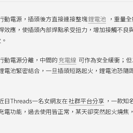
行動電源，插頭後方直接連接整塊
鋰電池
，重量全
桿效應，使插頭內部焊點承受扭力，增加接觸不良
火。
行動電源分離，中間的
充電線
可作為安全緩衝；但
鋰電池緊密結合，一旦插頭短路起火，鋰電池恐隨
Threads一名女網友在
社群平台分享
，一款知
充電功能，過去使用皆正常，某天卻突然起火燒焦