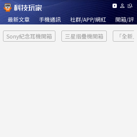
最新文章
手機通訊
社群/APP/網紅
開箱/評
Sony紀念耳機開箱
三星摺疊機開箱
「全新