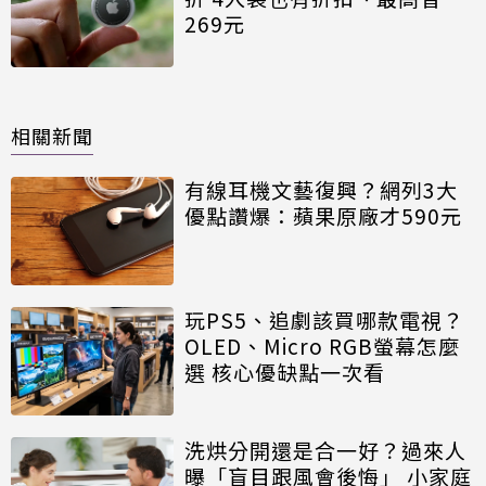
269元
相關新聞
有線耳機文藝復興？網列3大
優點讚爆：蘋果原廠才590元
玩PS5、追劇該買哪款電視？
OLED、Micro RGB螢幕怎麼
選 核心優缺點一次看
洗烘分開還是合一好？過來人
曝「盲目跟風會後悔」 小家庭