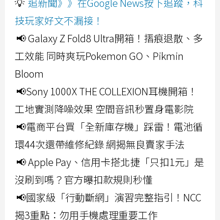
💡
追新聞》》在Google News按下追蹤，科
技玩家好文不漏接！
📢 Galaxy Z Fold8 Ultra開箱！摺痕退散、多
工效能 同時爽玩Pokemon GO、Pikmin
Bloom
📢Sony 1000X THE COLLEXION耳機開箱！
工地實測降噪效果 空間音訊秒置身電影院
📢電商平台買「全新庫存機」踩雷！電池循
環44次還帶維修紀錄 網揭無良賣家手法
📢 Apple Pay、信用卡搭北捷「只扣1元」是
沒刷到嗎？官方曝扣款規則秒懂
📢國家級「行動斷網」演習完整指引！NCC
揭3重點：勿用手機處理重要工作