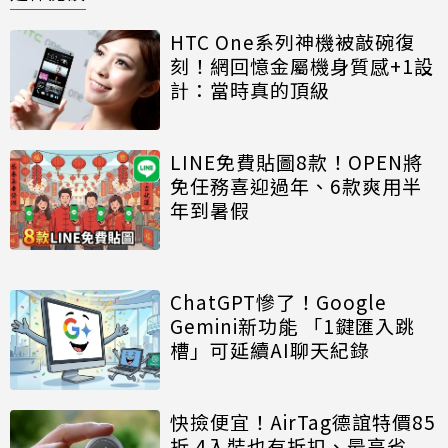
HTC One系列神機被敲碗復
刻！網回憶金屬機身質感+1設
計：當時真的頂級
LINE免費貼圖8款！OPEN將
免任務喜迎過年、6款爽用半
年到暑假
ChatGPT慘了！Google
Gemini新功能 「1鍵匯入跳
槽」可延續AI聊天紀錄
快撿便宜！AirTag德誼特價85
折 4入裝也有折扣、最高省