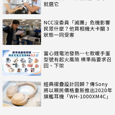
就選它
NCC沒委員「滅團」危機影響
民眾什麼？他買相機大卡關 3
狀態一同受害
當心鋰電池發熱…七款暖手蛋
型號有起火風險 標準局要求召
回、下架
經典摺疊設計回歸？傳Sony
將以親民價格重新推出2020年
旗艦耳機「WH-1000XM4C」