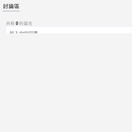
討論區
共有
0
則留言
規範
回覆
還沒有留言，成為第一個發言的人吧！