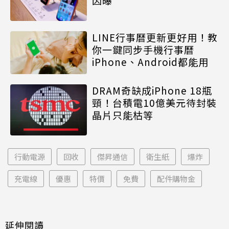
因曝
LINE行事曆更新更好用！教
你一鍵同步手機行事曆
iPhone、Android都能用
DRAM奇缺成iPhone 18瓶
頸！台積電10億美元待封裝
晶片只能枯等
行動電源
回收
傑昇通信
衛生紙
爆炸
充電線
優惠
特價
免費
配件購物金
延伸閱讀