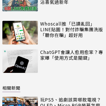
沾喜氣過新年
Whoscall推「已讀亂回」
LINE貼圖！對付詐騙集團洗版
「聽你在騙」超好用
ChatGPT會讓人愈用愈笨？專
家曝「使用方式是關鍵」
相關新聞
玩PS5、追劇該買哪款電視？
OLED、Micro RGB螢幕怎麼