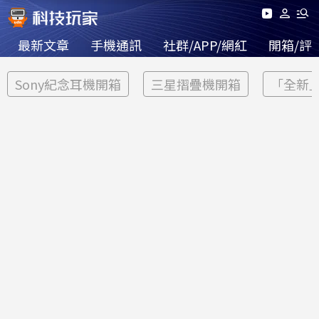
最新文章
手機通訊
社群/APP/網紅
開箱/評
Sony紀念耳機開箱
三星摺疊機開箱
「全新