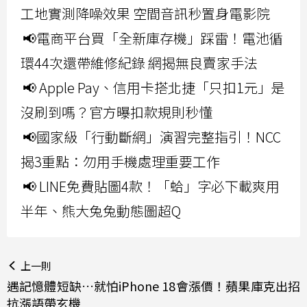
工地實測降噪效果 空間音訊秒置身電影院
📢電商平台買「全新庫存機」踩雷！電池循
環44次還帶維修紀錄 網揭無良賣家手法
📢 Apple Pay、信用卡搭北捷「只扣1元」是
沒刷到嗎？官方曝扣款規則秒懂
📢國家級「行動斷網」演習完整指引！NCC
揭3重點：勿用手機處理重要工作
📢 LINE免費貼圖4款！「蛤」字必下載爽用
半年、熊大兔兔動態圖超Q
上一則
遇記憶體短缺…就怕iPhone 18會漲價！蘋果庫克出招
抗漲語帶玄機