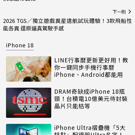
下一則
2026 TGS／獨立遊戲異星遺航試玩體驗！3款飛船性
能各異 還原逼真駕駛手感
iPhone 18
LINE行事曆更新更好用！教
你一鍵同步手機行事曆
iPhone、Android都能用
DRAM奇缺成iPhone 18瓶
頸！台積電10億美元待封裝
晶片只能枯等
iPhone Ultra摺疊機「5大
特點」配得起Ultra名字！