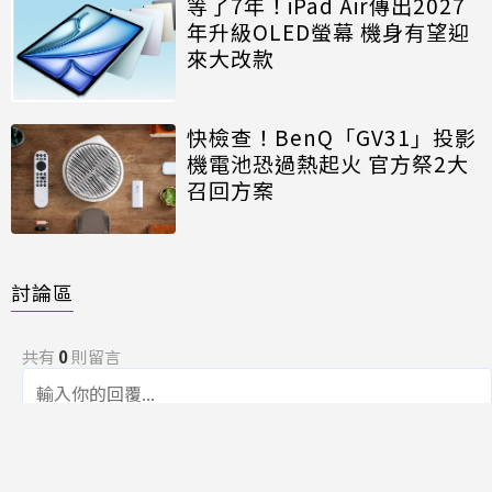
等了7年！iPad Air傳出2027
年升級OLED螢幕 機身有望迎
來大改款
快檢查！BenQ「GV31」投影
機電池恐過熱起火 官方祭2大
召回方案
討論區
共有
0
則留言