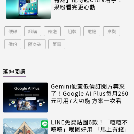
果粉看完更心動
硬碟
網購
寄送
組裝
電腦
桌機
備份
隨身碟
筆電
延伸閱讀
Gemini便宜低價訂閱方案來
了！Google AI Plus每月260
元可用7大功能 方案一次看
LINE免費貼圖6款！「嘻嘻不
嘻嘻」哏圖好用 「馬上有錢」