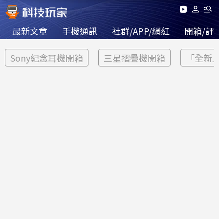
最新文章
手機通訊
社群/APP/網紅
開箱/評
Sony紀念耳機開箱
三星摺疊機開箱
「全新