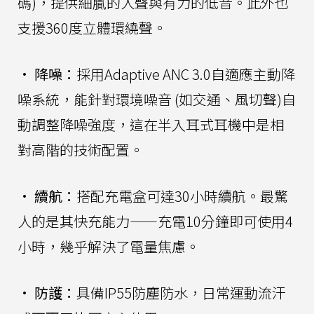
碼)，提供細膩的人聲與有力的低音。此外也
支援360度立體環繞聲。
•
降噪：
採用Adaptive ANC 3.0自適應主動降
噪系統，能針對環境噪音 (如交通、風切聲)自
動調整降噪強度，這在半入耳式耳機中是相
對高階的技術配置。
•
續航：
搭配充電盒可達30小時續航。最驚
人的是其快充能力——充電10分鐘即可使用4
小時，幾乎解決了電量焦慮。
•
防護：
具備IP55防塵防水，日常運動流汗