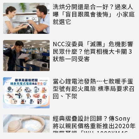
洗烘分開還是合一好？過來人
曝「盲目跟風會後悔」 小家庭
就選它
NCC沒委員「滅團」危機影響
民眾什麼？他買相機大卡關 3
狀態一同受害
當心鋰電池發熱…七款暖手蛋
型號有起火風險 標準局要求召
回、下架
經典摺疊設計回歸？傳Sony
將以親民價格重新推出2020年
旗艦耳機「WH-1000XM4C」