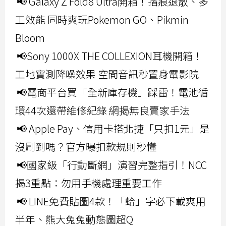
📢 Galaxy Z Fold8 Ultra開箱！摺痕退散、多
工效能 同時爽玩Pokemon GO、Pikmin
Bloom
📢Sony 1000X THE COLLEXION耳機開箱！
工地實測降噪效果 空間音訊秒置身電影院
📢電商平台買「全新庫存機」踩雷！電池循
環44次還帶維修紀錄 網揭無良賣家手法
📢 Apple Pay、信用卡搭北捷「只扣1元」是
沒刷到嗎？官方曝扣款規則秒懂
📢國家級「行動斷網」演習完整指引！NCC
揭3重點：勿用手機處理重要工作
📢 LINE免費貼圖4款！「蛤」字必下載爽用
半年、熊大兔兔動態圖超Q