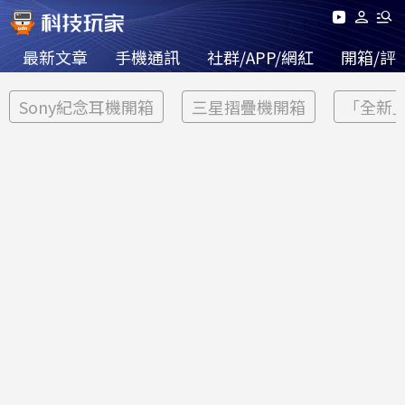
最新文章
手機通訊
社群/APP/網紅
開箱/評
Sony紀念耳機開箱
三星摺疊機開箱
「全新