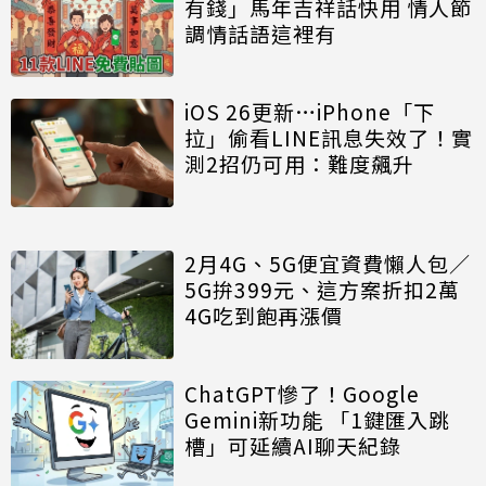
有錢」馬年吉祥話快用 情人節
調情話語這裡有
iOS 26更新…iPhone「下
拉」偷看LINE訊息失效了！實
測2招仍可用：難度飆升
2月4G、5G便宜資費懶人包／
5G拚399元、這方案折扣2萬
4G吃到飽再漲價
ChatGPT慘了！Google
Gemini新功能 「1鍵匯入跳
槽」可延續AI聊天紀錄