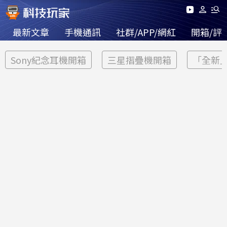
最新文章
手機通訊
社群/APP/網紅
開箱/評
Sony紀念耳機開箱
三星摺疊機開箱
「全新