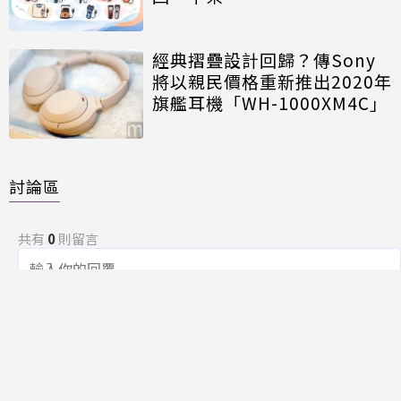
經典摺疊設計回歸？傳Sony
將以親民價格重新推出2020年
旗艦耳機「WH-1000XM4C」
討論區
共有
0
則留言
規範
回覆