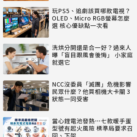
玩PS5、追劇該買哪款電視？
OLED、Micro RGB螢幕怎麼
選 核心優缺點一次看
洗烘分開還是合一好？過來人
曝「盲目跟風會後悔」 小家庭
就選它
NCC沒委員「滅團」危機影響
民眾什麼？他買相機大卡關 3
狀態一同受害
當心鋰電池發熱…七款暖手蛋
型號有起火風險 標準局要求召
回、下架