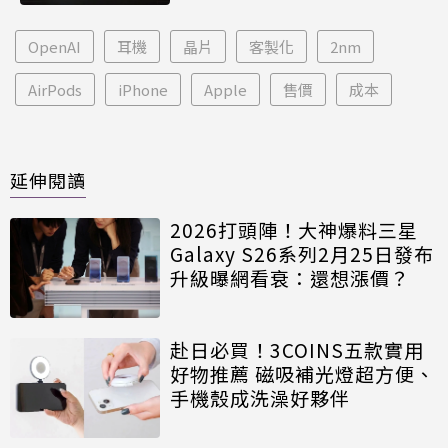
OpenAI
耳機
晶片
客製化
2nm
AirPods
iPhone
Apple
售價
成本
延伸閱讀
2026打頭陣！大神爆料三星
Galaxy S26系列2月25日發布
升級曝網看衰：還想漲價？
赴日必買！3COINS五款實用
好物推薦 磁吸補光燈超方便、
手機殼成洗澡好夥伴