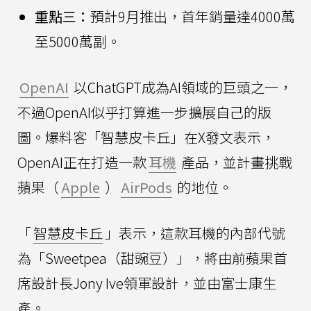
重點三：
預計9月推出，首年銷量達4000萬
至5000萬副。
OpenAI
以ChatGPT成為AI領域的巨頭之一，
不過OpenAI似乎打算進一步擴展自己的版
圖。爆料客「智慧皮卡丘」在X發文表示，
OpenAI正在打造一款
耳機
產品，並計畫挑戰
蘋果（
Apple
）
AirPods
的地位。
「
智慧皮卡丘
」表示，這款耳機的內部代號
為「Sweetpea（甜豌豆）」，將由前蘋果首
席設計長Jony Ive領軍設計，並由富士康生
產。