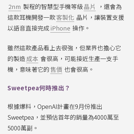
2nm
製程的智慧型手機等級
晶片
，還會為
這款耳機開發一款
客製化
晶片，讓裝置支援
以語音直接完成
iPhone
操作。
雖然這款產品看上去很強，但業界也擔心它
的製造
成本
會很高，可能接近生產一支手
機，意味著它的
售價
也會很高。
Sweetpea何時推出？
根據爆料，OpenAI計畫在9月份推出
Sweetpea，並預估首年的銷量為4000萬至
5000萬副。