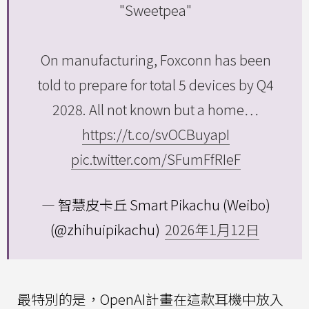
"Sweetpea"
On manufacturing, Foxconn has been
told to prepare for total 5 devices by Q4
2028. All not known but a home…
https://t.co/svOCBuyapI
pic.twitter.com/SFumFfRIeF
— 智慧皮卡丘 Smart Pikachu (Weibo)
(@zhihuipikachu)
2026年1月12日
最特別的是，OpenAI計畫在這款耳機中放入