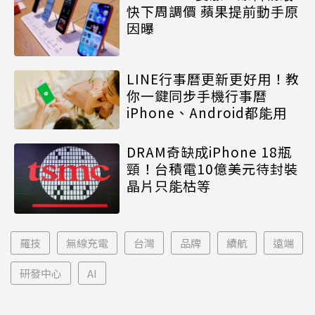
快下周調價 蘋果提前動手原
因曝
LINE行事曆更新更好用！教
你一鍵同步手機行事曆
iPhone、Android都能用
DRAM奇缺成iPhone 18瓶
頸！台積電10億美元待封裝
晶片只能枯等
羅技
無線充電
台灣
品牌
續航
遠端
研發中心
AI