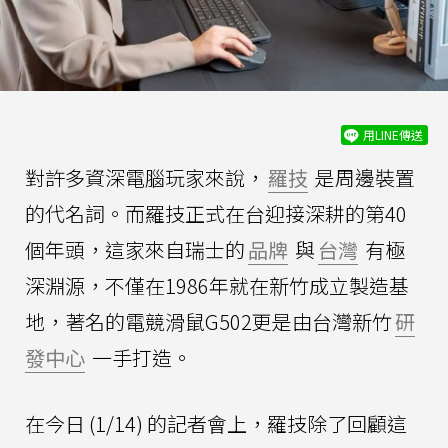
用LINE傳送
對許多資深電腦玩家來說，
羅技
是周邊裝置
的代名詞。而羅技正式在台迎接深耕的第40
個年頭，這家來自瑞士的
品牌
與
台灣
有極
深淵源，不僅在1986年就在新竹成立製造基
地，著名的電競滑鼠G502更是由台灣新竹
研
發中心
一手打造。
在今日 (1/14) 的記者會上，羅技除了回顧這