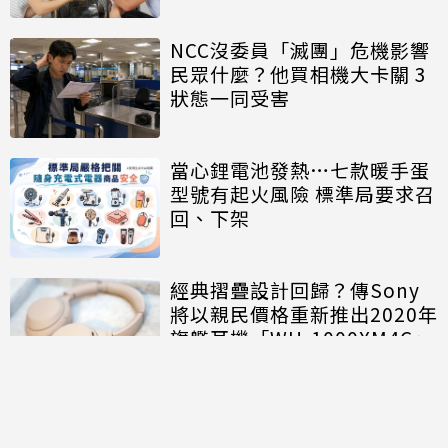
NCC沒委員「滅團」危機影響
民眾什麼？他買相機大卡關 3
狀態一同受害
當心鋰電池發熱…七款暖手蛋
型號有起火風險 標準局要求召
回、下架
經典摺疊設計回歸？傳Sony
將以親民價格重新推出2020年
旗艦耳機「WH-1000XM4C」
討論區