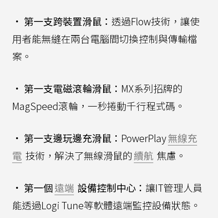
•
第一支跨裝置滑鼠：
透過Flow技術，讓使
用者能無縫在兩台電腦間切換控制與傳輸檔
案。
•
第一支電磁滾輪滑鼠：
MX系列招牌的
MagSpeed滾輪，一秒捲動千行程式碼。
•
第一支邊玩邊充滑鼠：
PowerPlay
無線充
電
技術，解決了無線滑鼠的
續航
焦慮。
•
第一個
遠端
設備控制中心：
讓IT管理人員
能透過Logi Tune等軟體遠端監控設備狀態。