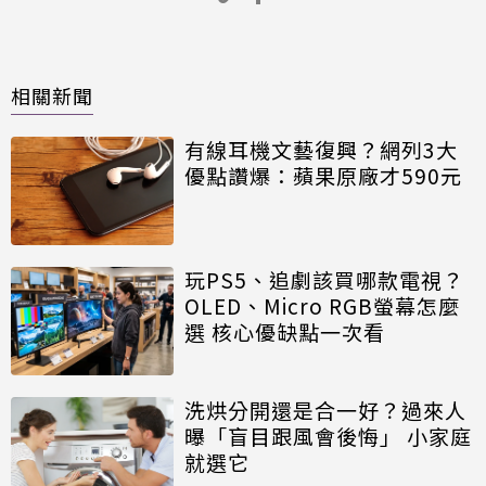
相關新聞
有線耳機文藝復興？網列3大
優點讚爆：蘋果原廠才590元
玩PS5、追劇該買哪款電視？
OLED、Micro RGB螢幕怎麼
選 核心優缺點一次看
洗烘分開還是合一好？過來人
曝「盲目跟風會後悔」 小家庭
就選它