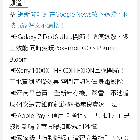
頻道！
💡
追新聞》》在Google News按下追蹤，科
技玩家好文不漏接！
📢 Galaxy Z Fold8 Ultra開箱！摺痕退散、多
工效能 同時爽玩Pokemon GO、Pikmin
Bloom
📢Sony 1000X THE COLLEXION耳機開箱！
工地實測降噪效果 空間音訊秒置身電影院
📢電商平台買「全新庫存機」踩雷！電池循
環44次還帶維修紀錄 網揭無良賣家手法
📢 Apple Pay、信用卡搭北捷「只扣1元」是
沒刷到嗎？官方曝扣款規則秒懂
📢國家級「行動斷網」演習完整指引！NCC