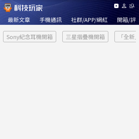
最新文章
手機通訊
社群/APP/網紅
開箱/評
Sony紀念耳機開箱
三星摺疊機開箱
「全新