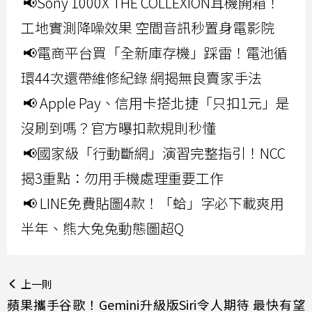
📢Sony 1000X THE COLLEXION耳機開箱！
工地實測降噪效果 空間音訊秒置身電影院
📢電商平台買「全新庫存機」踩雷！電池循
環44次還帶維修紀錄 網揭無良賣家手法
📢 Apple Pay、信用卡搭北捷「只扣1元」是
沒刷到嗎？官方曝扣款規則秒懂
📢國家級「行動斷網」演習完整指引！NCC
揭3重點：勿用手機處理重要工作
📢 LINE免費貼圖4款！「蛤」字必下載爽用
半年、熊大兔兔動態圖超Q
上一則
蘋果攜手谷歌！Gemini升級版Siri令人期待 最快有望