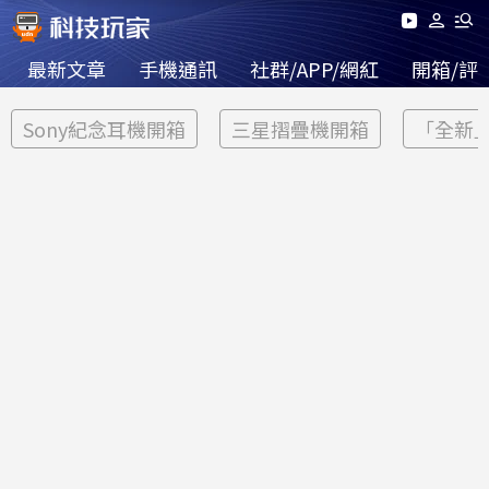
最新文章
手機通訊
社群/APP/網紅
開箱/評
Sony紀念耳機開箱
三星摺疊機開箱
「全新