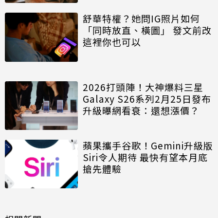
舒華特權？她問IG照片如何
「同時放直、橫圖」 發文前改
這裡你也可以
2026打頭陣！大神爆料三星
Galaxy S26系列2月25日發布
升級曝網看衰：還想漲價？
蘋果攜手谷歌！Gemini升級版
Siri令人期待 最快有望本月底
搶先體驗