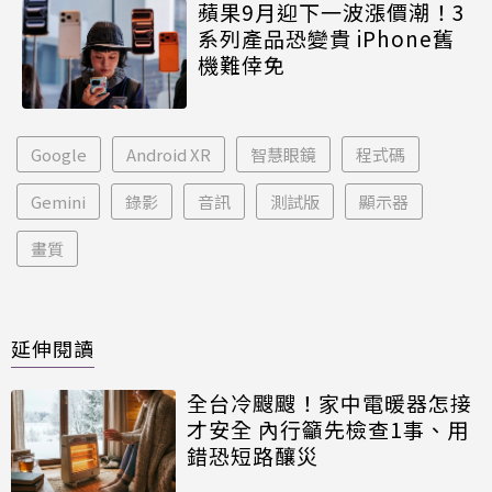
蘋果9月迎下一波漲價潮！3
系列產品恐變貴 iPhone舊
機難倖免
Google
Android XR
智慧眼鏡
程式碼
Gemini
錄影
音訊
測試版
顯示器
畫質
延伸閱讀
全台冷颼颼！家中電暖器怎接
才安全 內行籲先檢查1事、用
錯恐短路釀災