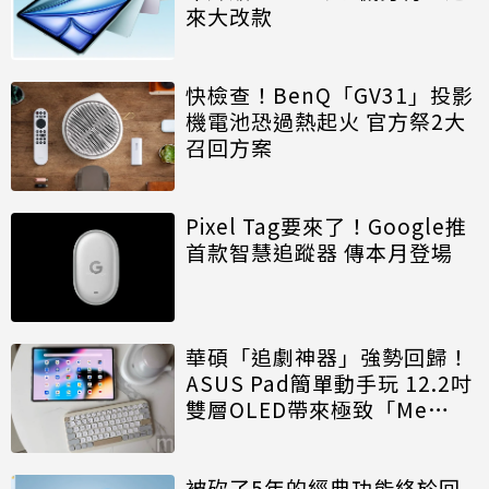
來大改款
快檢查！BenQ「GV31」投影
機電池恐過熱起火 官方祭2大
召回方案
Pixel Tag要來了！Google推
首款智慧追蹤器 傳本月登場
華碩「追劇神器」強勢回歸！
ASUS Pad簡單動手玩 12.2吋
雙層OLED帶來極致「Me
Time」
被砍了5年的經典功能終於回