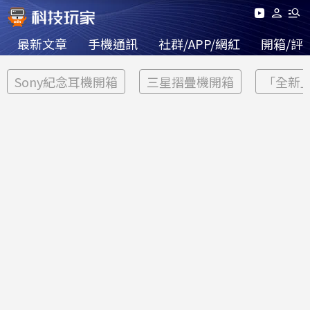
最新文章
手機通訊
社群/APP/網紅
開箱/評
Sony紀念耳機開箱
三星摺疊機開箱
「全新