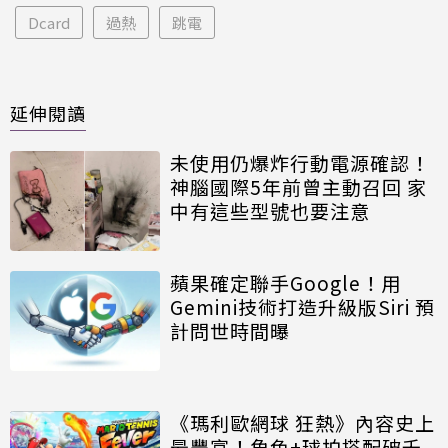
Dcard
過熱
跳電
延伸閱讀
未使用仍爆炸行動電源確認！
神腦國際5年前曾主動召回 家
中有這些型號也要注意
蘋果確定聯手Google！用
Gemini技術打造升級版Siri 預
計問世時間曝
《瑪利歐網球 狂熱》內容史上
最豐富！角色+球拍搭配破千