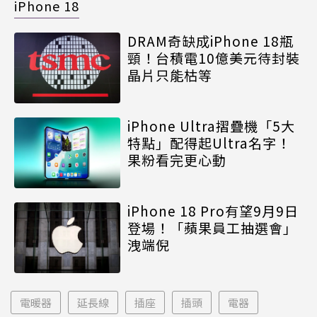
iPhone 18
DRAM奇缺成iPhone 18瓶
頸！台積電10億美元待封裝
晶片只能枯等
iPhone Ultra摺疊機「5大
特點」配得起Ultra名字！
果粉看完更心動
iPhone 18 Pro有望9月9日
登場！「蘋果員工抽選會」
洩端倪
電暖器
延長線
插座
插頭
電器