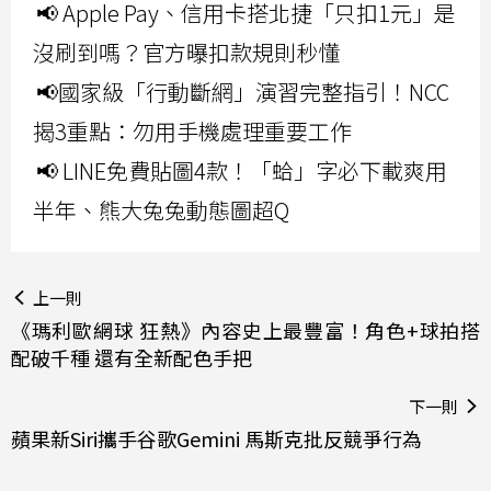
📢 Apple Pay、信用卡搭北捷「只扣1元」是
沒刷到嗎？官方曝扣款規則秒懂
📢國家級「行動斷網」演習完整指引！NCC
揭3重點：勿用手機處理重要工作
📢 LINE免費貼圖4款！「蛤」字必下載爽用
半年、熊大兔兔動態圖超Q
上一則
《瑪利歐網球 狂熱》內容史上最豐富！角色+球拍搭
配破千種 還有全新配色手把
下一則
蘋果新Siri攜手谷歌Gemini 馬斯克批反競爭行為