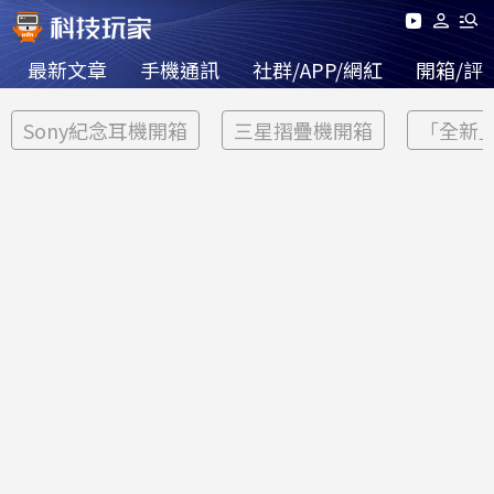
最新文章
手機通訊
社群/APP/網紅
開箱/評
Sony紀念耳機開箱
三星摺疊機開箱
「全新