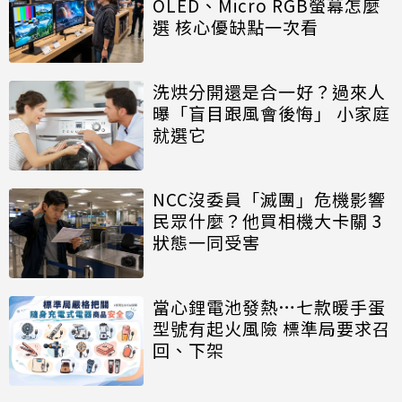
OLED、Micro RGB螢幕怎麼
選 核心優缺點一次看
洗烘分開還是合一好？過來人
曝「盲目跟風會後悔」 小家庭
就選它
NCC沒委員「滅團」危機影響
民眾什麼？他買相機大卡關 3
狀態一同受害
當心鋰電池發熱…七款暖手蛋
型號有起火風險 標準局要求召
回、下架