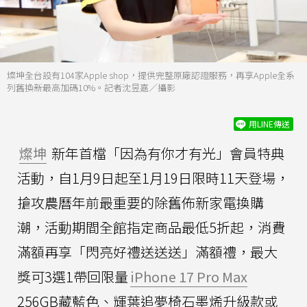
燦坤全台設有104家Apple shop，提供完整原廠認證服務，再享Apple全系
列舊換新最高加碼10%。記者沈昱嘉／攝影
用LINE傳送
燦坤
新年首檔「因為有你才有光」會員特典
活動，自1月9日起至1月19日限時11天登場，
搶攻農曆年前最重要的除舊佈新家電換購
潮，活動期間全館指定商品最低5折起，消費
滿額再享「閃亮好禮送送送」滿額禮，最大
獎可3選1帶回限量
iPhone 17 Pro Max
256GB藏藍色、輝葉追夢椅石墨烯升級款或