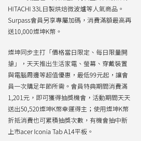
HITACHI 33L日製烘焙微波爐等人氣商品。
Surpass會員另享專屬加碼，消費滿額最高再
送10,000燦坤K幣。
燦坤同步主打「價格當日限定、每日限量開
搶」，天天推出生活家電、螢幕、穿戴裝置
與電腦周邊等超值優惠，最低99元起，讓會
員一次購足年節所需。會員特典期間消費滿
1,201元，即可獲得抽獎機會，活動期間天天
送出50,520燦坤K幣幸運得主；使用燦坤K幣
折抵消費也可累積抽獎次數，有機會抽中新
上市acer Iconia Tab A14平板。