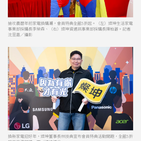
搶攻農曆年前家電換購潮，會員特典全館5折起。（左）燦坤生活家電
事業部採購長李榮森、（右）燦坤資通訊事業部採購長陳柏蒼。記者
沈昱嘉／攝影
換新家電迎好年，燦坤董事長林技典宣布會員特典活動開跑，全館5折