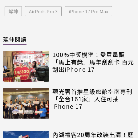
燦坤
AirPods Pro 3
iPhone 17 Pro Max
延伸閱讀
100%中獎機率！愛買量販
「馬上有獎」馬年刮刮卡 百元
刮出iPhone 17
觀光署首推星級旅館指南專刊
「全台161家」入住可抽
iPhone 17
內湖禮客20周年改裝出清！歷