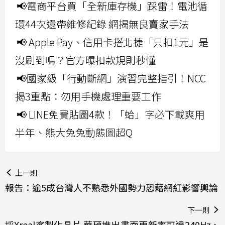
📢電商平台買「全新庫存機」踩雷！電池循
環44次還帶維修紀錄 網揭無良賣家手法
📢 Apple Pay、信用卡搭北捷「只扣1元」是
沒刷到嗎？官方曝扣款規則秒懂
📢國家級「行動斷網」演習完整指引！NCC
揭3重點：勿用手機處理重要工作
📢 LINE免費貼圖4款！「蛤」字必下載爽用
半年、熊大兔兔動態圖超Q
上一則
報告：逾5成台灣人不熟悉外國勢力恐藉網紅影響輿論
下一則
採Xreal客製化晶片 華碩推出畫面更新率可達240Hz、