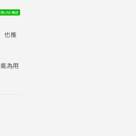
用LINE傳送
）也推
樣能為用