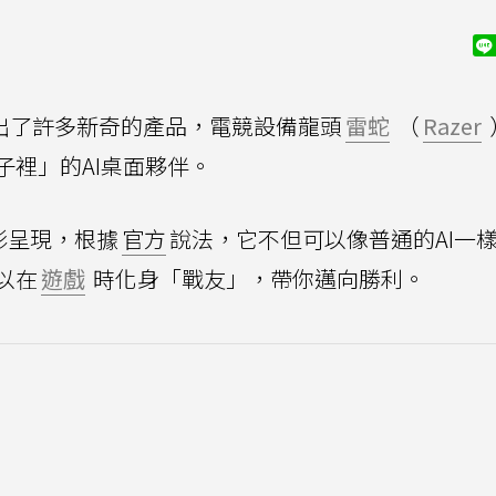
出了許多新奇的產品，電競設備龍頭
雷蛇
（
Razer
子裡」的AI桌面夥伴。
像投影呈現，根據
官方
說法，它不但可以像普通的AI一
以在
遊戲
時化身「戰友」，帶你邁向勝利。