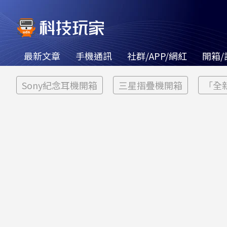
最新文章
手機通訊
社群/APP/網紅
開箱/
Sony紀念耳機開箱
三星摺疊機開箱
「全