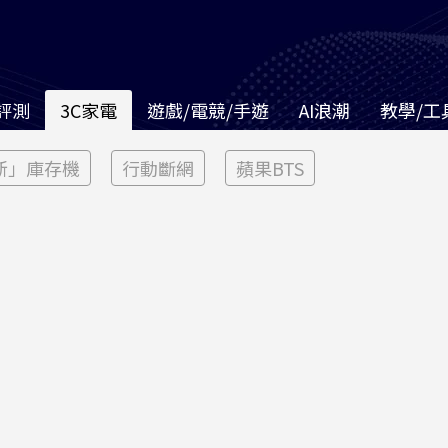
評測
3C家電
遊戲/電競/手遊
AI浪潮
教學/工
新」庫存機
行動斷網
蘋果BTS