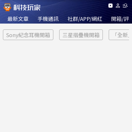
最新文章
手機通訊
社群/APP/網紅
開箱/評
Sony紀念耳機開箱
三星摺疊機開箱
「全新