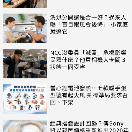
洗烘分開還是合一好？過來人
曝「盲目跟風會後悔」 小家庭
就選它
NCC沒委員「滅團」危機影響
民眾什麼？他買相機大卡關 3
狀態一同受害
當心鋰電池發熱…七款暖手蛋
型號有起火風險 標準局要求召
回、下架
經典摺疊設計回歸？傳Sony
將以親民價格重新推出2020年