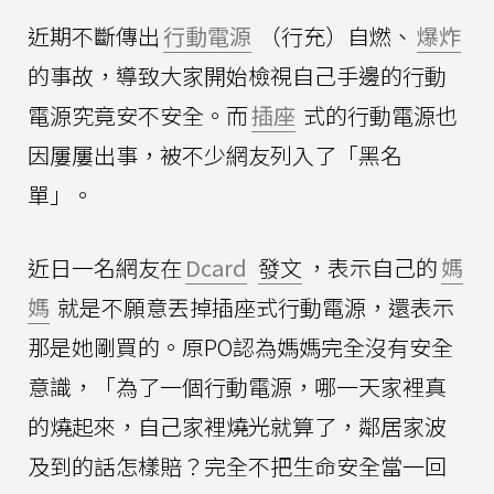
近期不斷傳出
行動電源
（行充）自燃、
爆炸
的事故，導致大家開始檢視自己手邊的行動
電源究竟安不安全。而
插座
式的行動電源也
因屢屢出事，被不少網友列入了「黑名
單」。
近日一名網友在
Dcard
發文
，表示自己的
媽
媽
就是不願意丟掉插座式行動電源，還表示
那是她剛買的。原PO認為媽媽完全沒有安全
意識，「為了一個行動電源，哪一天家裡真
的燒起來，自己家裡燒光就算了，鄰居家波
及到的話怎樣賠？完全不把生命安全當一回