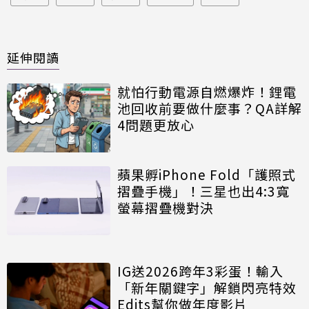
延伸閱讀
就怕行動電源自燃爆炸！鋰電
池回收前要做什麼事？QA詳解
4問題更放心
蘋果孵iPhone Fold「護照式
摺疊手機」！三星也出4:3寬
螢幕摺疊機對決
IG送2026跨年3彩蛋！輸入
「新年關鍵字」解鎖閃亮特效
Edits幫你做年度影片