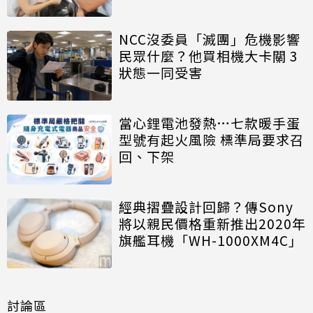
NCC沒委員「滅團」危機影響
民眾什麼？他買相機大卡關 3
狀態一同受害
當心鋰電池發熱…七款暖手蛋
型號有起火風險 標準局要求召
回、下架
經典摺疊設計回歸？傳Sony
將以親民價格重新推出2020年
旗艦耳機「WH-1000XM4C」
討論區