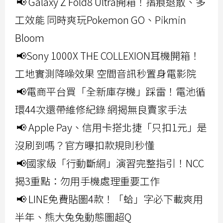
📢 Galaxy Z Fold8 Ultra開箱！摺痕退散、多
工效能 同時爽玩Pokemon GO、Pikmin
Bloom
📢Sony 1000X THE COLLEXION耳機開箱！
工地實測降噪效果 空間音訊秒置身電影院
📢電商平台買「全新庫存機」踩雷！電池循
環44次還帶維修紀錄 網揭無良賣家手法
📢 Apple Pay、信用卡搭北捷「只扣1元」是
沒刷到嗎？官方曝扣款規則秒懂
📢國家級「行動斷網」演習完整指引！NCC
揭3重點：勿用手機處理重要工作
📢 LINE免費貼圖4款！「蛤」字必下載爽用
半年、熊大兔兔動態圖超Q