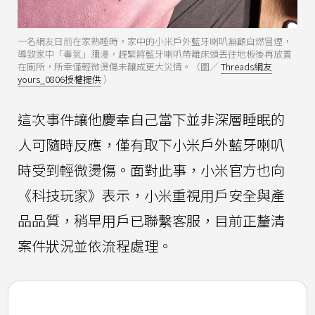
一名網友日前在家熟睡時，家中的小米戶外藍牙喇叭無顧自燃冒煙，
導致家中「毒氣」瀰漫，趕緊將藍牙喇叭帶離床頭丟往地板後再放置
在廁所，所幸僅輕微燙傷未釀成更大災情。（圖／
Threads網友
yours_0806授權提供
）
這次事件讓他慶幸自己當下並非深層睡眠的
人可隨時反應，僅有取下小米戶外藍牙喇叭
時受到輕微燙傷。面對此事，小米官方也向
《科技玩家》表示，小米重視用戶安全與產
品品質，稍早用戶已聯繫客服，目前正釐清
案件狀況並依流程處理。