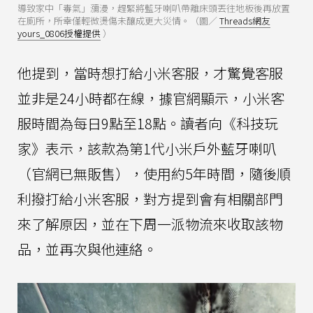
導致家中「毒氣」瀰漫，趕緊將藍牙喇叭帶離床頭丟往地板後再放置
在廁所，所幸僅輕微燙傷未釀成更大災情。（圖／
Threads網友
yours_0806授權提供
）
他提到，當時想打給小米客服，才驚覺客服
並非是24小時都在線，據官網顯示，小米客
服時間為每日9點至18點。讀者向《科技玩
家》表示，該款為第1代小米戶外藍牙喇叭
（官網已無販售），使用約5年時間，隨後順
利撥打給小米客服，對方提到會有相關部門
來了解原因，並在下周一派物流來收取該物
品，並再次與他連絡。