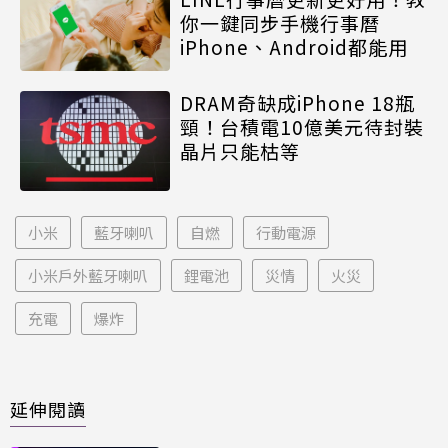
你一鍵同步手機行事曆
iPhone、Android都能用
DRAM奇缺成iPhone 18瓶
頸！台積電10億美元待封裝
晶片只能枯等
小米
藍牙喇叭
自燃
行動電源
小米戶外藍牙喇叭
鋰電池
災情
火災
充電
爆炸
延伸閱讀