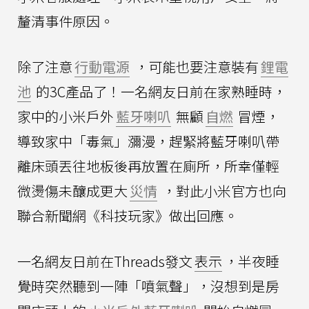
釐清事件原因。
除了注意
行動電源
，可能也要注意裝有
鋰電
池
的3C產品了！一名網友日前在家熟睡時，
家中的小米戶外
藍牙喇叭
無顧
自燃
冒煙，
導致家中「毒氣」瀰漫，趕緊將藍牙喇叭帶
離床頭丟往地板後再放置在廁所，所幸僅輕
微燙傷未釀成更大
災情
，對此小米官方也向
聯合新聞網《科技玩家》做出回應。
一名網友日前在Threads發文
表示
，半夜睡
覺時突然聽到一陣「噴氣聲」，沒想到是房