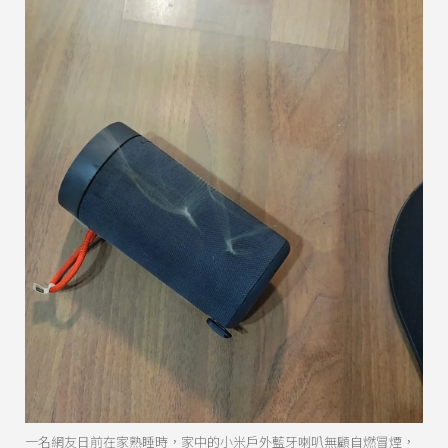
一名網友日前在家熟睡時，家中的小米戶外藍牙喇叭無顧自燃冒煙，