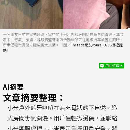
一名網友日前在家熟睡時，家中的小米戶外藍牙喇叭無顧自燃冒煙，導致
家中「毒氣」瀰漫，趕緊將藍牙喇叭帶離床頭丟往地板後再放置在廁所，
所幸僅輕微燙傷未釀成更大災情。（圖／
Threads網友yours_0806授權提
供
）
用LINE傳送
AI摘要
文章摘要整理：
小米戶外藍牙喇叭在無充電狀態下自燃，造
成房間毒氣瀰漫。用戶僅輕微燙傷，並聯絡
小米客服處理。小米表示重視用戶安全，將