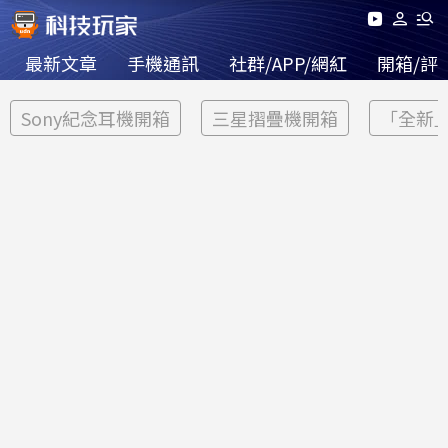
最新文章
手機通訊
社群/APP/網紅
開箱/評
Sony紀念耳機開箱
三星摺疊機開箱
「全新