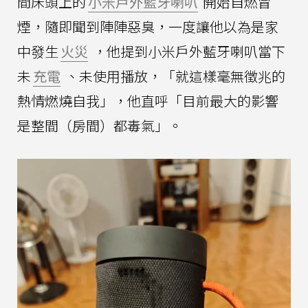
間床頭上的
小米戶外藍牙喇叭
開始自燃冒
煙，隨即聞到陣陣惡臭，一度讓他以為是家
中發生
火災
，他提到小米戶外藍牙喇叭當下
未
充電
、未使用播放，「就這樣毫無徵兆的
熱情燃燒自我」，他直呼「目前最大的影響
是整間（房間）都毒氣」。