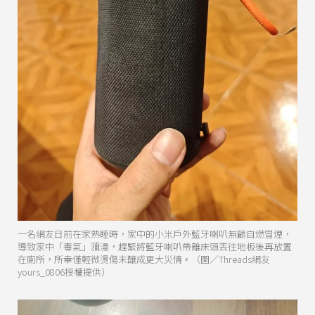
一名網友日前在家熟睡時，家中的小米戶外藍牙喇叭無顧自燃冒煙，
導致家中「毒氣」瀰漫，趕緊將藍牙喇叭帶離床頭丟往地板後再放置
在廁所，所幸僅輕微燙傷未釀成更大災情。（圖／Threads網友
yours_0806授權提供）