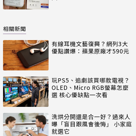
相關新聞
有線耳機文藝復興？網列3大
優點讚爆：蘋果原廠才590元
玩PS5、追劇該買哪款電視？
OLED、Micro RGB螢幕怎麼
選 核心優缺點一次看
洗烘分開還是合一好？過來人
曝「盲目跟風會後悔」 小家庭
就選它