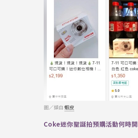
圖／擷自
蝦皮
Coke迷你聖誕拍預購活動何時