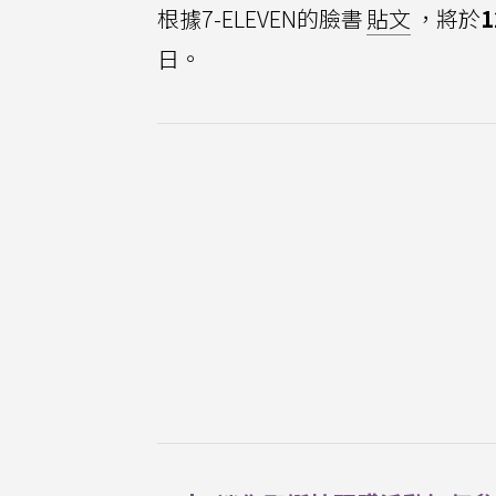
根據7-ELEVEN的臉書
貼文
，將於
日。