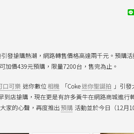
數位相機引發搶購熱潮，網路轉售價格高達兩千元。預購
可加價439元預購，限量7200台，售完為止。
可口可樂
迷你數位
相機
「Coke
迷你聖誕拍
」引發
早到店搶購，現在更是有許多黃牛在網路商城進行
到了大家的心聲，再度推出
預購
活動並於今日（12月1