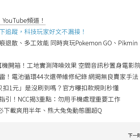
ouTube頻道！
ws按下追蹤，科技玩家好文不漏接！
a開箱！摺痕退散、多工效能 同時爽玩Pokemon GO、Pikmin
LLEXION耳機開箱！工地實測降噪效果 空間音訊秒置身電影
雷！電池循環44次還帶維修紀錄 網揭無良賣家手法
北捷「只扣1元」是沒刷到嗎？官方曝扣款規則秒懂
指引！NCC揭3重點：勿用手機處理重要工作
」字必下載爽用半年、熊大兔兔動態圖超Q
下一