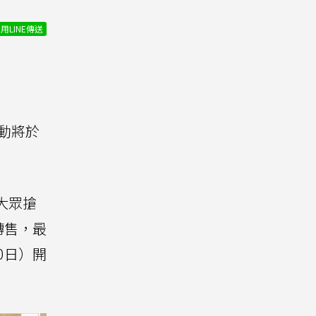
用LINE傳送
活動將於
大眾搶
轉售，最
0日）開