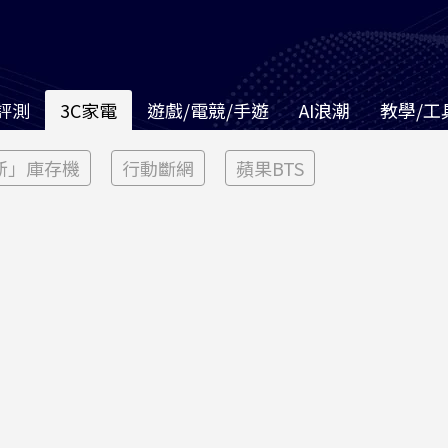
評測
3C家電
遊戲/電競/手遊
AI浪潮
教學/工
新」庫存機
行動斷網
蘋果BTS