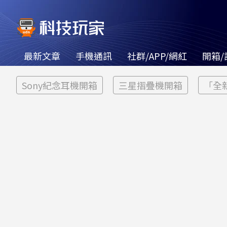
最新文章
手機通訊
社群/APP/網紅
開箱/
Sony紀念耳機開箱
三星摺疊機開箱
「全