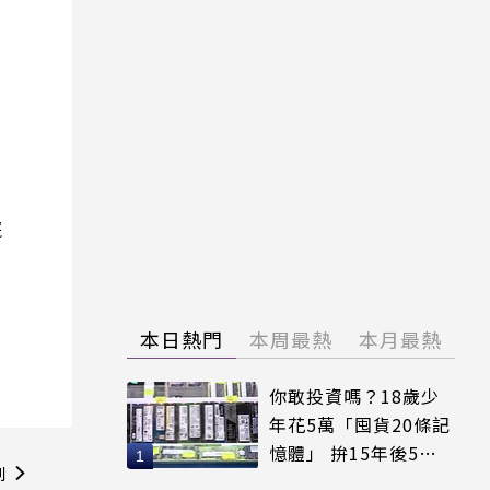
院
本日熱門
本周最熱
本月最熱
你敢投資嗎？18歲少
年花5萬「囤貨20條記
憶體」 拚15年後5倍
則
賣出