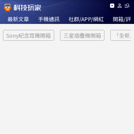
最新文章
手機通訊
社群/APP/網紅
開箱/評
Sony紀念耳機開箱
三星摺疊機開箱
「全新