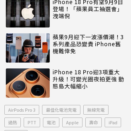
iPhone 18 Pro有望9月9日
登場！「蘋果員工抽選會」
洩端倪
蘋果9月迎下一波漲價潮！3
系列產品恐變貴 iPhone舊
機難倖免
iPhone 18 Pro迎3項重大
升級！可變光圈夜拍更強 動
態島大幅縮小
AirPods Pro 3
最佳化電池充電
無線充電
過熱
PTT
電池
Apple
壽命
iPad