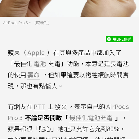
AirPods Pro 3。（歐新社）
用LINE傳送
蘋果（
Apple
）在其與多產品中都加入了
「最佳化
電池
充電」功能，本意是延長電池
的使用
壽命
，但如果這要以犧牲續航時間實
現，那也有點惱人。
有網友在
PTT
上
發文
，表示自己的
AirPods
Pro 3
不論是否開啟「
最佳化電池充電
」
，
蘋果都很「貼心」地址只允許它充到80%，